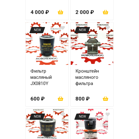
выносной
HY0921
(HDY-132)
4 000 ₽
2 000 ₽
NEW
NEW
Фильтр
Кронштейн
масляный
масляного
JX0810Y
фильтра
(JX0810G1,
JX0706С для
85100С)
турбины
600 ₽
800 ₽
YN33GBZ
NEW
NEW