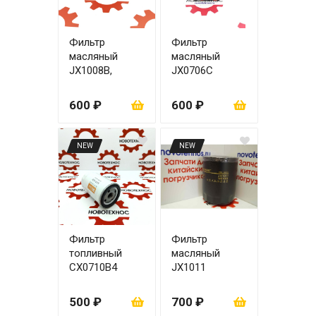
Фильтр
Фильтр
масляный
масляный
JX1008B,
JX0706С
JX1010
600 ₽
600 ₽
NEW
NEW
Фильтр
Фильтр
топливный
масляный
СХ0710В4
JX1011
500 ₽
700 ₽