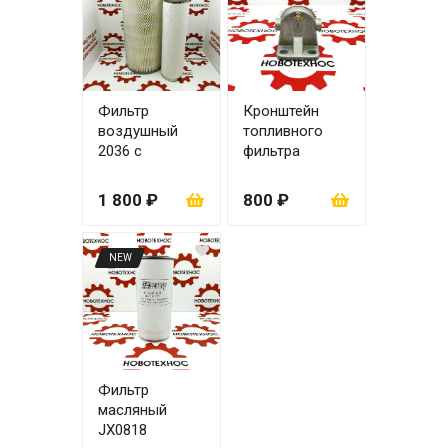
Фильтр
Кронштейн
воздушный
топливного
2036 с
фильтра
вкладышем
CX0708,
(W017100040)
CX0710
1 800 ₽
800 ₽
NEW
Фильтр
масляный
JX0818