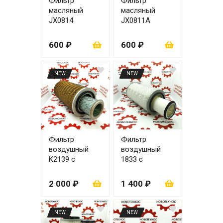
Фильтр
Фильтр
масляный
масляный
JX0814
JX0811А
4RMAZG ЦО22
600 ₽
600 ₽
NEW
NEW
Фильтр
Фильтр
воздушный
воздушный
K2139 с
1833 с
вкладышем
вкладышем
2 000 ₽
1 400 ₽
NEW
NEW