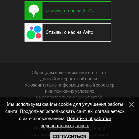
Отзывы о нас на 2ГИС
Отзывы о нас на Avito
Обращаем ваше внимание на то, что
данный интернет-сайт носит
исключительно информационный характер
и ни при каких условиях
не является публичной офертой,
определяемой положениями Статьи 437
Мы используем файлы cookie для улучшения работы
(2) Гражданского кодекса Российской
сайта. Продолжая использовать сайт, вы соглашаетесь
Федерации.
с их использованием.
Политика обработки
персональных данных
© НовоТехнос 2026 -
запчасти для
китайских фронтальных погрузчиков
СОГЛАСИТЬСЯ