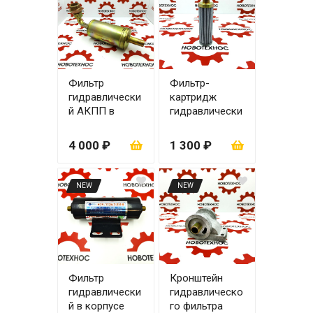
Фильтр
Фильтр-
гидравлически
картридж
й АКПП в
гидравлически
корпусе
й выносного
ZL20/ZL30
фильтра
4 000 ₽
1 300 ₽
NEW
NEW
Фильтр
Кронштейн
гидравлически
гидравлическо
й в корпусе
го фильтра