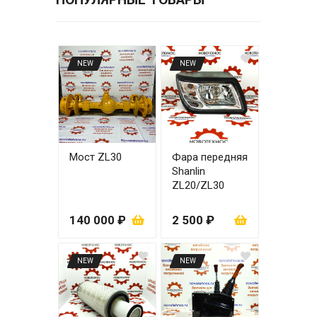
NEW
NEW
Мост ZL30
Фара передняя
Shanlin
ZL20/ZL30
правая
140 000 ₽
2 500 ₽
NEW
NEW