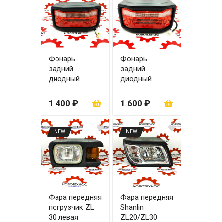
Фонарь
Фонарь
задний
задний
диодный
диодный
малый
большой
1 400 ₽
1 600 ₽
NEW
NEW
Фара передняя
Фара передняя
погрузчик ZL
Shanlin
30 левая
ZL20/ZL30