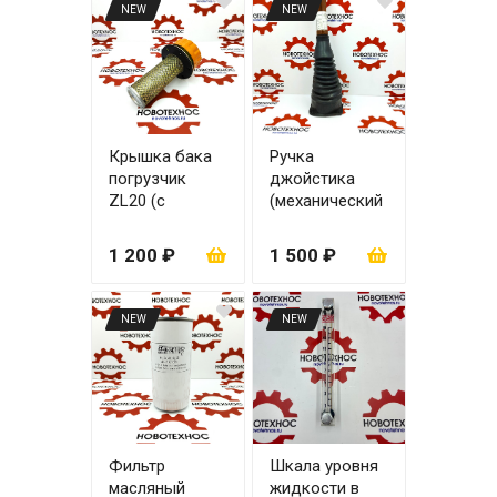
NEW
NEW
Крышка бака
Ручка
погрузчик
джойстика
ZL20 (с
(механический
сеткой)
джойстик)
1 200 ₽
1 500 ₽
NEW
NEW
Фильтр
Шкала уровня
масляный
жидкости в