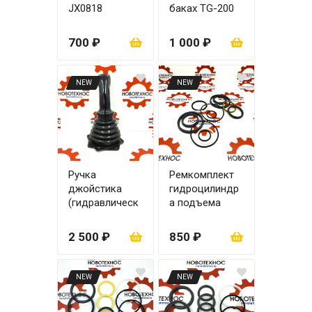
JX0818
баках TG-200
700 ₽
1 000 ₽
NEW
NEW
Ручка
Ремкомплект
джойстика
гидроцилиндр
(гидравлическ
а подъема
ий джойстик)
ковша zl20
90х50
2 500 ₽
850 ₽
NEW
NEW