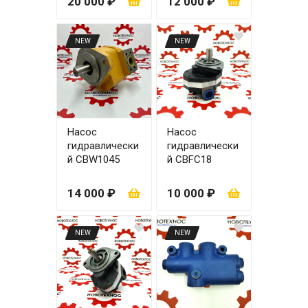
20 000 ₽
12 000 ₽
рычаги)
NEW
NEW
Насос
Насос
гидравлически
гидравлически
й CBW1045
й СВFC18
(CBY1045)
АКПП ZL30
основной два
14 000 ₽
10 000 ₽
уха
NEW
NEW