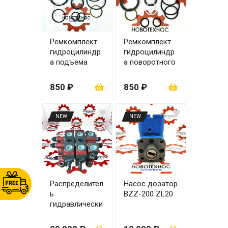
Ремкомплект
Ремкомплект
гидроцилиндр
гидроцилиндр
а подъема
а поворотного
стрелы zl20
63х35
80х45
850 ₽
850 ₽
NEW
NEW
Распределител
Насос дозатор
ь
BZZ-200 ZL20
гидравлически
й ZL-15.2
(управление