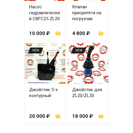
Насос
Клапан
гидравлически
приоритета на
й CBFC25 ZL20
погрузчик
ZL20/ZL30
10 000 ₽
4 800 ₽
NEW
NEW
Джойстик 3-х
Джойстик для
контурный
ZL20/ZL30
20 000 ₽
18 000 ₽