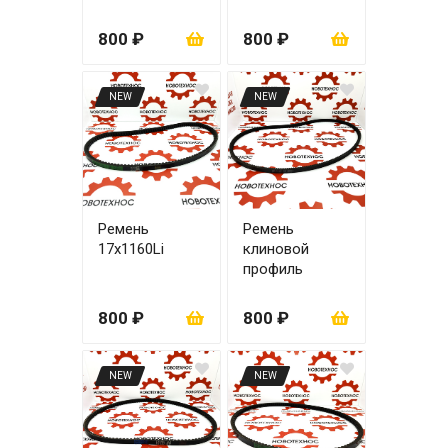
YN38GBZ)
800 ₽
800 ₽
NEW
NEW
Ремень
Ремень
17х1160Li
клиновой
профиль
AV13х1400La
4RMAZG
800 ₽
800 ₽
NEW
NEW