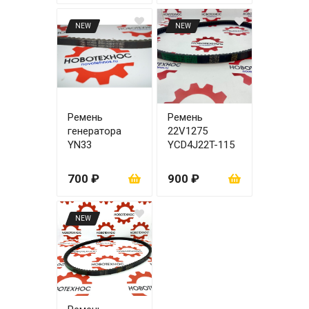
NEW
NEW
Ремень
Ремень
генератора
22V1275
YN33
YCD4J22T-115
AV17х1095Li
700 ₽
900 ₽
NEW