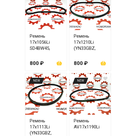
Ремень
Ремень
17x1056Li
17x1210Li
SD4BW45,
(YN33GBZ,
SD4DW55
YN38GBZ)
800 ₽
800 ₽
NEW
NEW
Ремень
Ремень
17x1113Li
AV17х1190Li
(YN33GBZ,