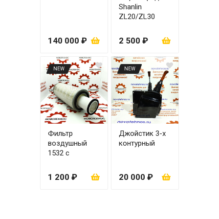
Shanlin
ZL20/ZL30
правая
140 000 ₽
2 500 ₽
NEW
NEW
Фильтр
Джойстик 3-х
воздушный
контурный
1532 с
вкладышем
1 200 ₽
20 000 ₽