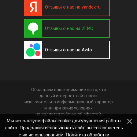
Отзывы о нас на yandex.ru
Отзывы о нас на 2ГИС
Отзывы о нас на Avito
Обращаем ваше внимание на то, что
данный интернет-сайт носит
исключительно информационный характер
и ни при каких условиях
не является публичной офертой,
определяемой положениями Статьи 437
Мы используем файлы cookie для улучшения работы
(2) Гражданского кодекса Российской
сайта. Продолжая использовать сайт, вы соглашаетесь
Федерации.
с их использованием.
Политика обработки