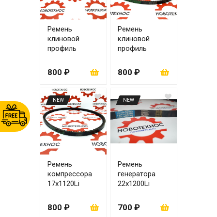
Ремень
Ремень
клиновой
клиновой
профиль
профиль
AV17х1250Li
AV17х1250Le
800 ₽
800 ₽
NEW
NEW
Ремень
Ремень
компрессора
генератора
17х1120Li
22x1200Li
ZHAZG1
YCD4J22T-115
800 ₽
700 ₽