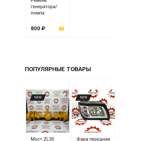
Ремень
генератора/
помпа
AV17х1168Li
ZHAZG1
800 ₽
ПОПУЛЯРНЫЕ ТОВАРЫ
NEW
NEW
Мост ZL30
Фара передняя