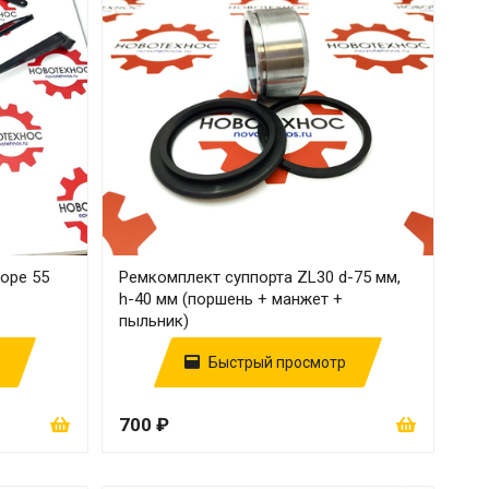
оре 55
Ремкомплект суппорта ZL30 d-75 мм,
h-40 мм (поршень + манжет +
пыльник)
Быстрый просмотр
700 ₽