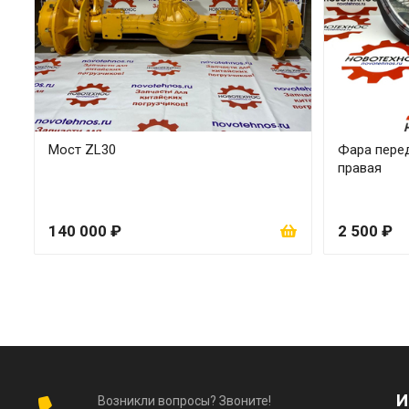
Мост ZL30
Фара перед
правая
140 000 ₽
2 500 ₽
И
Возникли вопросы? Звоните!