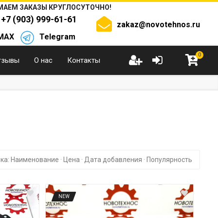
АЕМ ЗАКАЗЫ КРУГЛОСУТОЧНО!
+7 (903) 999-61-61
zakaz@novotehnos.ru
MAX
Telegram
0
тзывы
О нас
Контакты
ка:
Наименование
·
Цена
·
Дата добавления
·
Популярность
NEW