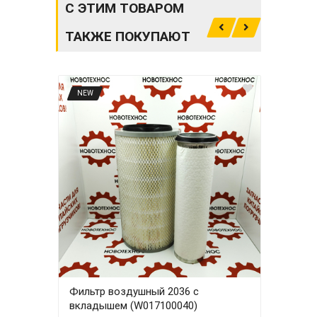
С ЭТИМ ТОВАРОМ
ТАКЖЕ ПОКУПАЮТ
NEW
NE
Фильтр воздушный 2036 с
Фил
вкладышем (W017100040)
вкл