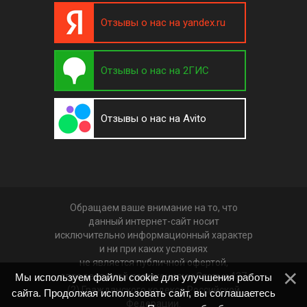
Отзывы о нас на yandex.ru
Отзывы о нас на 2ГИС
Отзывы о нас на Avito
Обращаем ваше внимание на то, что
данный интернет-сайт носит
исключительно информационный характер
и ни при каких условиях
не является публичной офертой,
определяемой положениями Статьи 437
Мы используем файлы cookie для улучшения работы
(2) Гражданского кодекса Российской
сайта. Продолжая использовать сайт, вы соглашаетесь
Федерации.