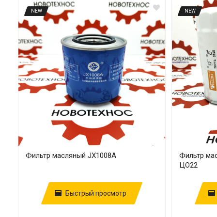
NEW
NEW
Фильтр масляный JX1008A
Фильтр ма
ЦО22
Быстрый просмотр