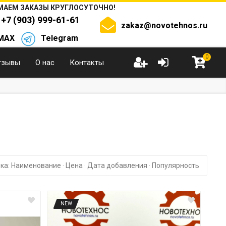
АЕМ ЗАКАЗЫ КРУГЛОСУТОЧНО!
+7 (903) 999-61-61
zakaz@novotehnos.ru
MAX
Telegram
0
тзывы
О нас
Контакты
ка:
Наименование
·
Цена
·
Дата добавления
·
Популярность
NEW