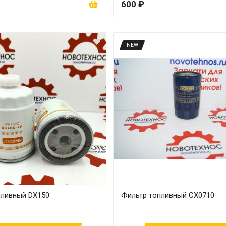
600 ₽
NEW
пливный DX150
Фильтр топливный CX0710