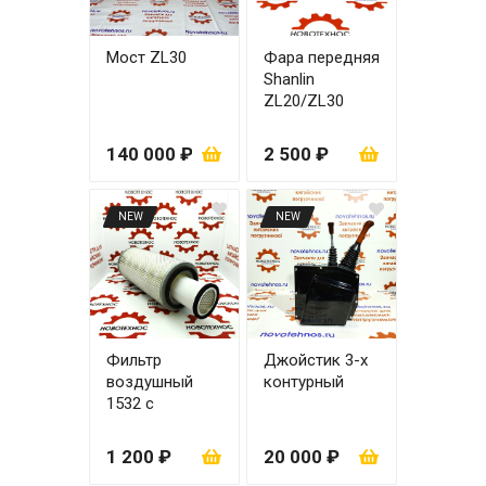
Мост ZL30
Фара передняя
Shanlin
ZL20/ZL30
правая
140 000 ₽
2 500 ₽
NEW
NEW
Фильтр
Джойстик 3-х
воздушный
контурный
1532 с
вкладышем
1 200 ₽
20 000 ₽