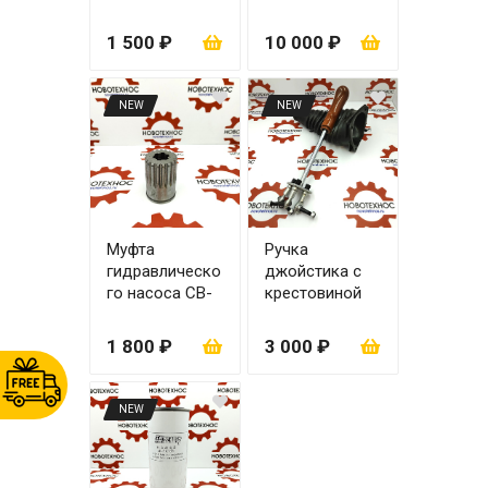
мм
1 500 ₽
10 000 ₽
NEW
NEW
Муфта
Ручка
гидравлическо
джойстика с
го насоса CB-
крестовиной
Fc 50
(механический
джойстик)
1 800 ₽
3 000 ₽
NEW