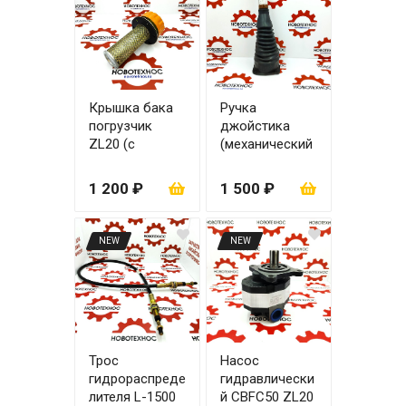
Крышка бака
Ручка
погрузчик
джойстика
ZL20 (с
(механический
сеткой)
джойстик)
1 200 ₽
1 500 ₽
NEW
NEW
Трос
Насос
гидрораспреде
гидравлически
лителя L-1500
й CBFC50 ZL20