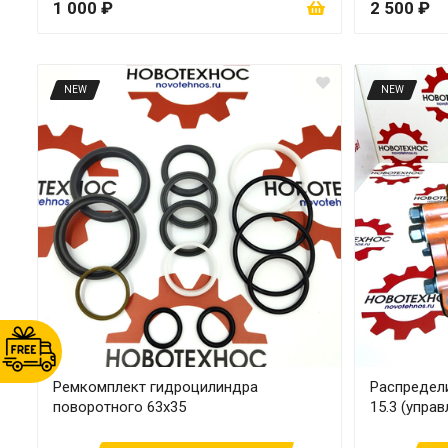
1 000 ₽
2 500 ₽
NEW
NEW
Ремкомплект гидроцилиндра
Распредел
поворотного 63х35
15.3 (упра