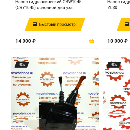
Насос гидравлический CBW1045
Насос гид
(CBY1045) основной два уха
ZL30
Быстрый просмотр
14 000 ₽
10 000 ₽
NEW
NEW