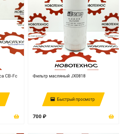
са CB-Fc
Фильтр масляный JX0818
Быстрый просмотр
700 ₽