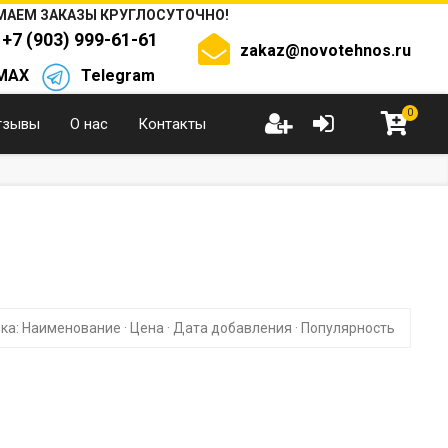
АЕМ ЗАКАЗЫ КРУГЛОСУТОЧНО!
+7 (903) 999-61-61
zakaz@novotehnos.ru
MAX
Telegram
0
тзывы
О нас
Контакты
ка:
Наименование
·
Цена
·
Дата добавления
·
Популярность