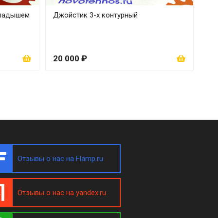
кладышем
Джойстик 3-х контурный
20 000 ₽
Отзывы о нас на Flamp.ru
Отзывы о нас на yandex.ru