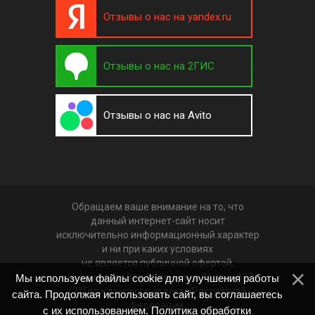
Отзывы о нас на yandex.ru
Отзывы о нас на 2ГИС
Отзывы о нас на Avito
Обращаем ваше внимание на то, что
данный интернет-сайт носит
исключительно информационный характер
и ни при каких условиях
не является публичной офертой,
определяемой положениями Статьи 437
Мы используем файлы cookie для улучшения работы
(2) Гражданского кодекса Российской
сайта. Продолжая использовать сайт, вы соглашаетесь
Федерации.
с их использованием.
Политика обработки