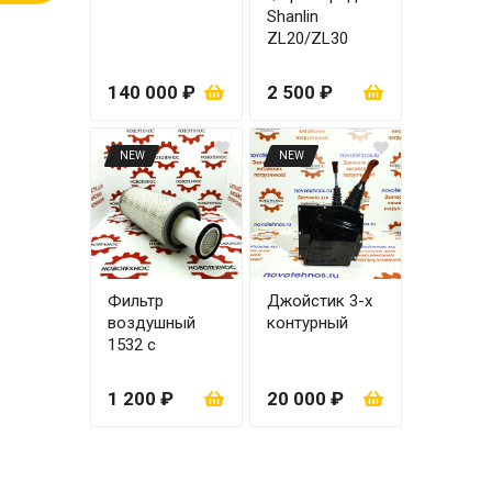
Shanlin
ZL20/ZL30
правая
140 000 ₽
2 500 ₽
NEW
NEW
Фильтр
Джойстик 3-х
воздушный
контурный
1532 с
вкладышем
1 200 ₽
20 000 ₽