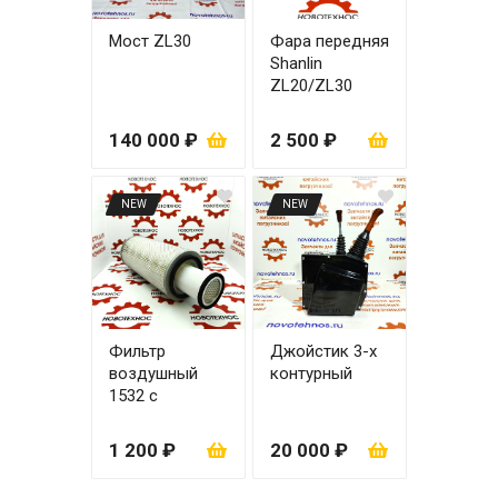
Мост ZL30
Фара передняя
Shanlin
ZL20/ZL30
правая
140 000 ₽
2 500 ₽
NEW
NEW
Фильтр
Джойстик 3-х
воздушный
контурный
1532 с
вкладышем
1 200 ₽
20 000 ₽