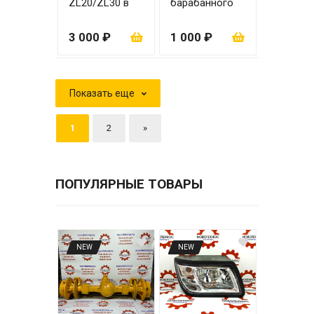
ZL20/ZL30 в
барабанного
сборе с
тормоза ZL18
механизмом
3 000 ₽
1 000 ₽
Показать еще
1
2
»
ПОПУЛЯРНЫЕ ТОВАРЫ
NEW
NEW