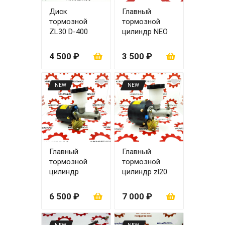
Диск
Главный
тормозной
тормозной
ZL30 D-400
цилиндр NEO
мм/170 мм/118
180
мм
4 500 ₽
3 500 ₽
NEW
NEW
Главный
Главный
тормозной
тормозной
цилиндр
цилиндр zl20
ZL20/30 (ПГУ)
(большой) ПГУ
6 500 ₽
7 000 ₽