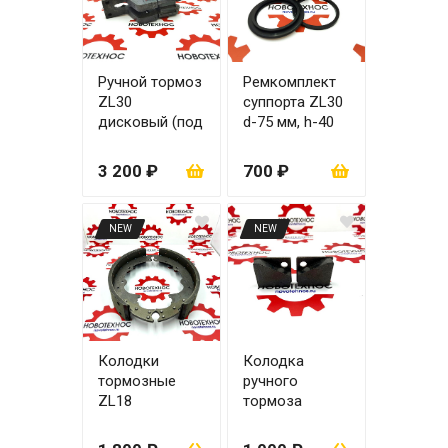
Ручной тормоз
Ремкомплект
ZL30
суппорта ZL30
дисковый (под
d-75 мм, h-40
колодки 45х50
мм (поршень +
мм)
манжет +
3 200 ₽
700 ₽
пыльник)
NEW
NEW
Колодки
Колодка
тормозные
ручного
ZL18
тормоза
(барабанный
(дисковый
тормоз)
тормоз) 45х50