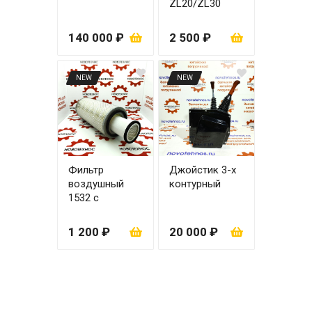
ZL20/ZL30
правая
140 000 ₽
2 500 ₽
NEW
NEW
Фильтр
Джойстик 3-х
воздушный
контурный
1532 с
вкладышем
1 200 ₽
20 000 ₽