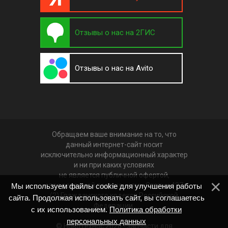
Отзывы о нас на 2ГИС
Отзывы о нас на Avito
Обращаем ваше внимание на то, что
данный интернет-сайт носит
исключительно информационный характер
и ни при каких условиях
не является публичной офертой,
определяемой положениями Статьи 437
Мы используем файлы cookie для улучшения работы
(2) Гражданского кодекса Российской
сайта. Продолжая использовать сайт, вы соглашаетесь
Федерации.
с их использованием.
Политика обработки
персональных данных
© НовоТехнос 2026 -
запчасти для