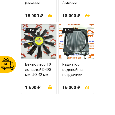
(нижний
(нижний
патрубок с
патрубок с
правой
левой
18 000 ₽
18 000 ₽
стороны)
стороны)
NEW
NEW
Вентилятор 10
Радиатор
лопастей D490
водяной на
мм ЦО 42 мм
погрузчики
(обратного
ZL18, ZL918
вращения)
для МКПП
1 600 ₽
16 000 ₽
(нижний
патрубок с
левой
стороны)