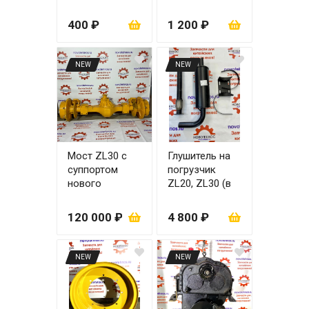
мм
редуктора
51x28, 51х20
400 ₽
1 200 ₽
для моста
ZL30
NEW
NEW
Мост ZL30 с
Глушитель на
суппортом
погрузчик
нового
ZL20, ZL30 (в
образца
сборе)
120 000 ₽
4 800 ₽
NEW
NEW