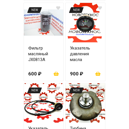
NEW
NEW
Фильтр
Указатель
масляный
давления
JX0813А
масла
4RMAZG ЦО22
двигателя до
0,5 МРА
600 ₽
900 ₽
NEW
NEW
Указатель
Турбина