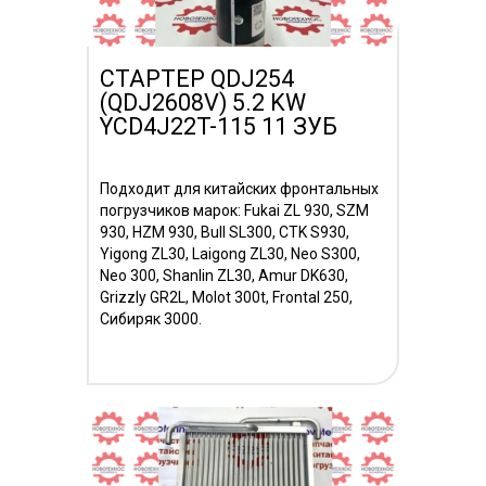
СТАРТЕР QDJ254
(QDJ2608V) 5.2 KW
YCD4J22T-115 11 ЗУБ
Подходит для китайских фронтальных
погрузчиков марок: Fukai ZL 930, SZM
930, HZM 930, Bull SL300, CTK S930,
Yigong ZL30, Laigong ZL30, Neo S300,
Neo 300, Shanlin ZL30, Аmur DK630,
Grizzly GR2L, Molot 300t, Frontal 250,
Сибиряк 3000.