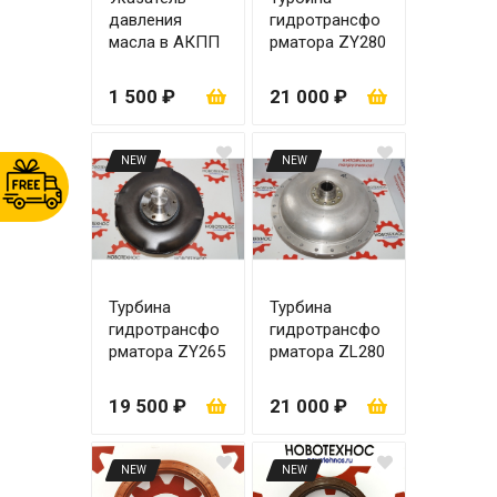
давления
гидротрансфо
масла в АКПП
рматора ZY280
до 4,5 MPA
(не разборная
46 мм 32 зуба)
1 500 ₽
21 000 ₽
NEW
NEW
Турбина
Турбина
гидротрансфо
гидротрансфо
рматора ZY265
рматора ZL280
(не разборная
(разборная)
46 мм 28
19 500 ₽
21 000 ₽
зубьев)
NEW
NEW