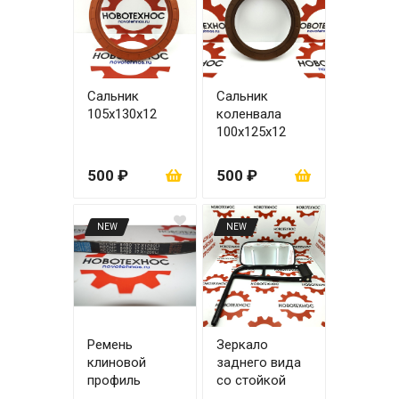
Сальник
Сальник
105x130x12
коленвала
100х125х12
500 ₽
500 ₽
NEW
NEW
Ремень
Зеркало
клиновой
заднего вида
профиль
со стойкой
17x1200Li
ZL20/ZL30