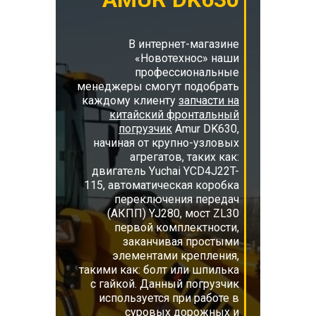
В интернет-магазине
«Новотехнос» наши
профессиональные
менеджеры смогут подобрать
каждому клиенту
запчасти на
китайский фронтальный
погрузчик
Amur DK630,
начиная от крупно-узловых
агрегатов, таких как:
двигатель Yuchai YCD4J22T-
115, автоматическая коробка
переключения передач
(АКПП) YJ280, мост ZL30
первой комплектности,
заканчивая простыми
элементами крепления,
такими как: болт или шпилька
с гайкой. Данный погрузчик
используется при работе в
суровых дорожных и