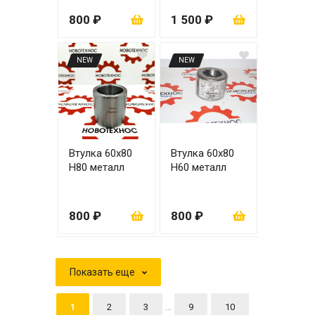
800 ₽
1 500 ₽
NEW
NEW
Втулка 60х80
Втулка 60х80
Н80 металл
Н60 металл
800 ₽
800 ₽
Показать еще
...
1
2
3
9
10