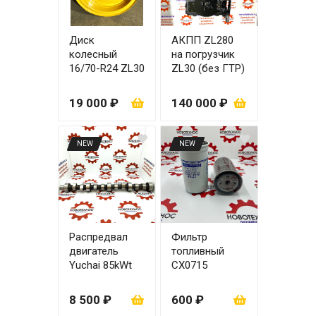
Диск
АКПП ZL280
колесный
на погрузчик
16/70-R24 ZL30
ZL30 (без ГТР)
без
повышающей
19 000 ₽
140 000 ₽
передачи
NEW
NEW
Распредвал
Фильтр
двигатель
топливный
Yuchai 85kWt
СХ0715
YCD4J22T-115
8 500 ₽
600 ₽