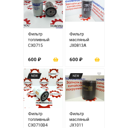
Фильтр
Фильтр
топливный
масляный
СХ0715
JX0813А
4RMAZG ЦО22
600 ₽
600 ₽
NEW
NEW
Фильтр
Фильтр
топливный
масляный
СХ0710В4
JX1011