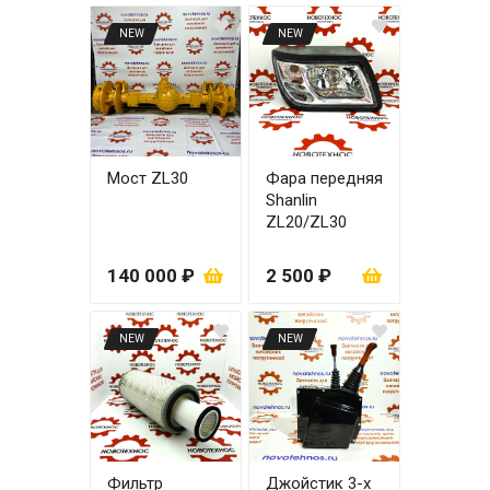
NEW
NEW
Мост ZL30
Фара передняя
Shanlin
ZL20/ZL30
правая
140 000 ₽
2 500 ₽
NEW
NEW
Фильтр
Джойстик 3-х