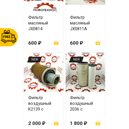
Фильтр
Фильтр
масляный
масляный
JX0814
JX0811А
4RMAZG ЦО22
600 ₽
600 ₽
NEW
NEW
Фильтр
Фильтр
воздушный
воздушный
K2139 с
2036 с
вкладышем
вкладышем
(W017100040)
2 000 ₽
1 800 ₽