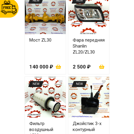
NEW
NEW
Мост ZL30
Фара передняя
Shanlin
ZL20/ZL30
правая
140 000 ₽
2 500 ₽
NEW
NEW
Фильтр
Джойстик 3-х
воздушный
контурный