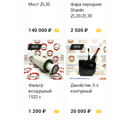
Мост ZL30
Фара передняя
Shanlin
ZL20/ZL30
правая
140 000 ₽
2 500 ₽
NEW
NEW
Фильтр
Джойстик 3-х
воздушный
контурный
1532 с
вкладышем
1 200 ₽
20 000 ₽