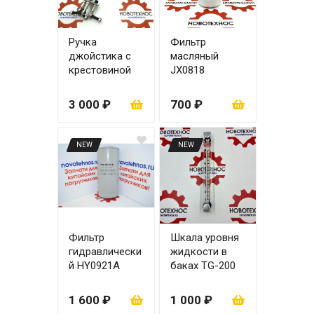
Ручка
Фильтр
джойстика с
масляный
крестовиной
JX0818
(механический
джойстик)
3 000 ₽
700 ₽
NEW
NEW
Фильтр
Шкала уровня
гидравлически
жидкости в
й HY0921A
баках TG-200
1 600 ₽
1 000 ₽