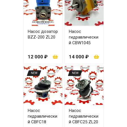
Насос дозатор
Насос
BZZ-200 ZL20
гидравлически
й CBW1045
(CBY1045)
основной два
12 000 ₽
14 000 ₽
уха
NEW
NEW
Насос
Насос
гидравлически
гидравлически
й СВFC18
й CBFC25 ZL20