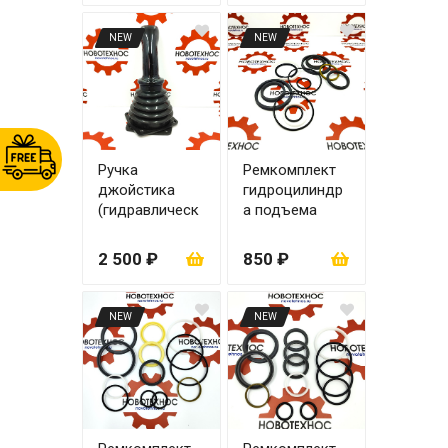
NEW
NEW
Ручка
Ремкомплект
джойстика
гидроцилиндр
(гидравлическ
а подъема
ий джойстик)
ковша zl20
90х50
2 500 ₽
850 ₽
NEW
NEW