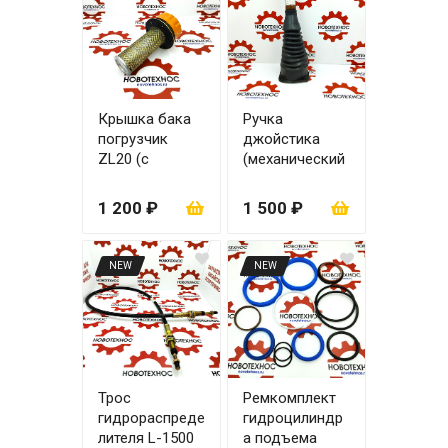
Крышка бака
Ручка
погрузчик
джойстика
ZL20 (с
(механический
сеткой)
джойстик)
1 200 ₽
1 500 ₽
NEW
NEW
Трос
Ремкомплект
гидрораспреде
гидроцилиндр
лителя L-1500
а подъема