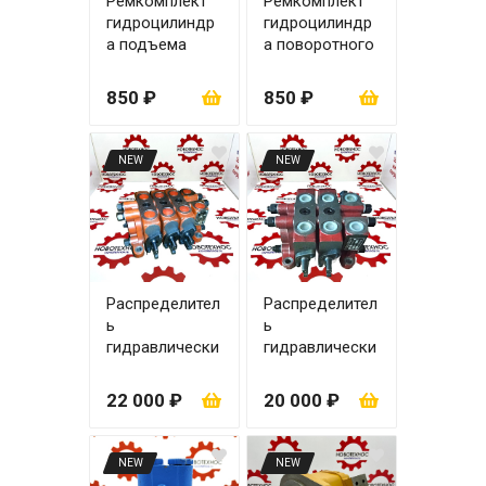
Ремкомплект
Ремкомплект
гидроцилиндр
гидроцилиндр
а подъема
а поворотного
стрелы zl20
63х35
80х45
850 ₽
850 ₽
NEW
NEW
Распределител
Распределител
ь
ь
гидравлически
гидравлически
й ZL-15.3
й ZL-15.2
(управление
(управление
22 000 ₽
20 000 ₽
рычаги)
рычаги)
NEW
NEW