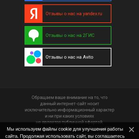
Отзывы о нас на yandex.ru
Отзывы о нас на 2ГИС
Отзывы о нас на Avito
Обращаем ваше внимание на то, что
данный интернет-сайт носит
исключительно информационный характер
и ни при каких условиях
не является публичной офертой,
определяемой положениями Статьи 437
Мы используем файлы cookie для улучшения работы
(2) Гражданского кодекса Российской
сайта. Продолжая использовать сайт, вы соглашаетесь