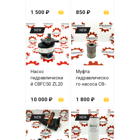
мм
ковша zl30
110х63
1 500 ₽
850 ₽
NEW
NEW
Насос
Муфта
гидравлически
гидравлическо
й CBFC50 ZL20
го насоса CB-
Fc 50
10 000 ₽
1 800 ₽
NEW
NEW