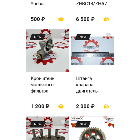
Yuchai
ZHBG14/ZHAZ
YCD4R11G-68
G (17-25)
60x85x12
500 ₽
6 500 ₽
NEW
NEW
Кронштейн
Штанга
масляного
клапана
фильтра
двигатель
JX0810B
ZH4100
(комплект 8
1 200 ₽
2 000 ₽
шт.)
NEW
NEW