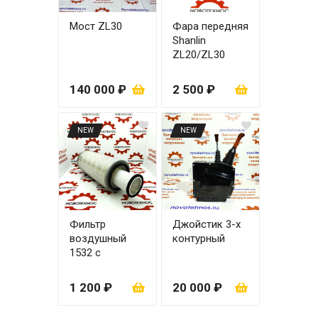
Мост ZL30
Фара передняя
Shanlin
ZL20/ZL30
правая
140 000 ₽
2 500 ₽
NEW
NEW
Фильтр
Джойстик 3-х
воздушный
контурный
1532 с
вкладышем
1 200 ₽
20 000 ₽