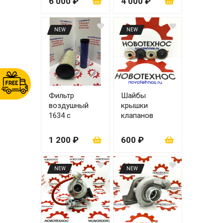
6 000 ₽
4 000 ₽
NEW
NEW
Фильтр
Шайбы
воздушный
крышки
1634 с
клапанов
вкладышем
ZH4100/ZHBG1
(колба)
4A
1 200 ₽
600 ₽
NEW
NEW