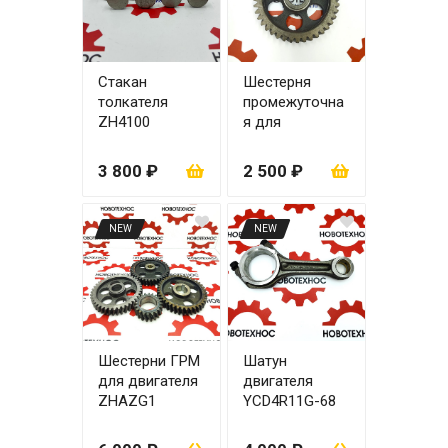
Стакан
Шестерня
толкателя
промежуточна
ZH4100
я для
(комплект 8
двигателя
шт.)
ZHAZG1/ZHBG
3 800 ₽
2 500 ₽
14-A
NEW
NEW
Шестерни ГРМ
Шатун
для двигателя
двигателя
ZHAZG1
YCD4R11G-68
ZHBG14-A
(1AQ000-
1004050C)