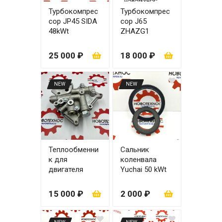
Турбокомпрес
Турбокомпрес
сор JP45 SIDA
сор J65
48kWt
ZHAZG1
SD4BW45
25 000 ₽
18 000 ₽
NEW
NEW
Теплообменни
Сальник
к для
коленвала
двигателя
Yuchai 50 kWt
YCD4R11G-68
YCD4R11G-68
60x85\100x125
15 000 ₽
2 000 ₽
(Оригинал)