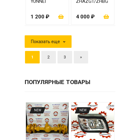
YUNNEI
ZHAZG1/ZHBG
YN27GZB
14A
1 200 ₽
4 000 ₽
Показать еще
1
2
3
»
ПОПУЛЯРНЫЕ ТОВАРЫ
NEW
NEW