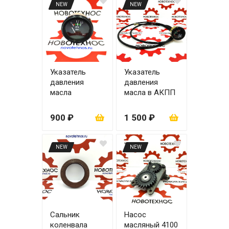
NEW
NEW
Указатель
Указатель
давления
давления
масла
масла в АКПП
двигателя до
до 4,5 MPA
0,5 МРА
900 ₽
1 500 ₽
NEW
NEW
Сальник
Насос
коленвала
масляный 4100