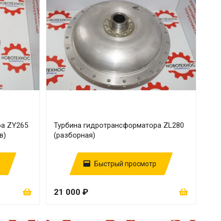
ра ZY265
Турбина гидротрансформатора ZL280
в)
(разборная)
Быстрый просмотр
21 000 ₽