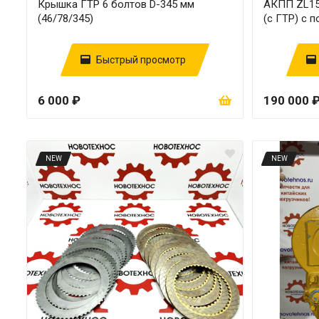
Крышка ГТР 6 болтов D-345 мм
АКПП ZL15 
(46/78/345)
(с ГТР) с
Быстрый просмотр
6 000 ₽
190 000 
NEW
NEW