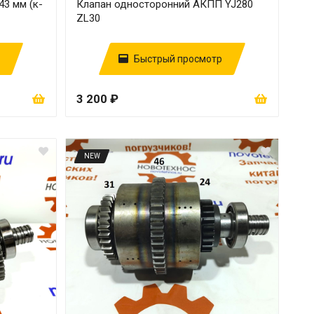
3 мм (к-
Клапан односторонний АКПП YJ280
ZL30
Быстрый просмотр
3 200 ₽
NEW