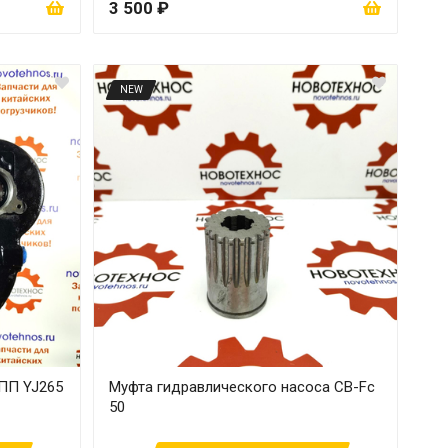
3 500 ₽
NEW
ПП YJ265
Муфта гидравлического насоса CB-Fc
50