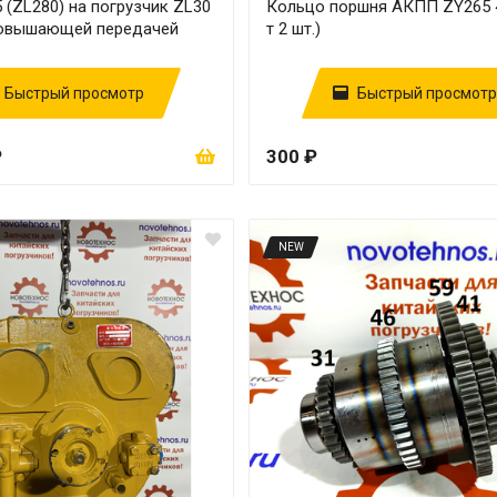
(ZL280) на погрузчик ZL30
Кольцо поршня АКПП ZY265 4
 повышающей передачей
т 2 шт.)
Быстрый просмотр
Быстрый просмотр
₽
300 ₽
NEW