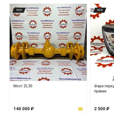
NEW
NEW
Мост ZL30
Фара перед
правая
140 000 ₽
2 500 ₽