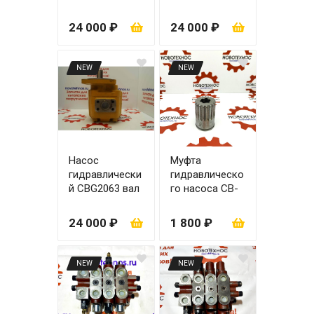
(CBGJ2080) вал
вал со
под шпонку
шпонкой
24 000 ₽
24 000 ₽
NEW
NEW
Насос
Муфта
гидравлически
гидравлическо
й CBG2063 вал
го насоса CB-
со шпонкой
Fc 50
24 000 ₽
1 800 ₽
NEW
NEW