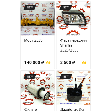
NEW
NEW
Мост ZL30
Фара передняя
Shanlin
ZL20/ZL30
правая
140 000 ₽
2 500 ₽
NEW
NEW
Фильтр
Джойстик 3-х