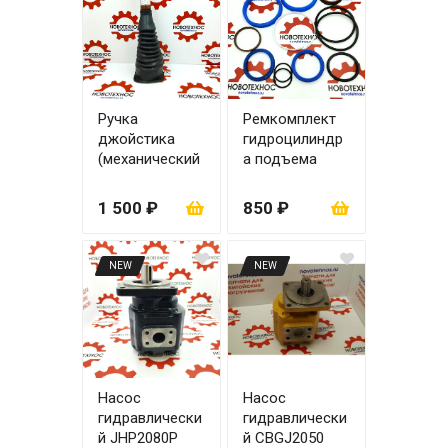
Ручка
Ремкомплект
джойстика
гидроцилиндр
(механический
а подъема
джойстик)
ковша zl30
110х63
1 500 ₽
850 ₽
NEW
NEW
Насос
Насос
гидравлически
гидравлически
й JHP2080P
й CBGJ2050