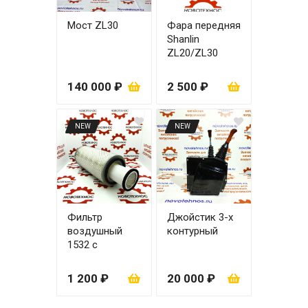
Мост ZL30
Фара передняя
Shanlin
ZL20/ZL30
правая
140 000 ₽
2 500 ₽
NEW
NEW
Фильтр
Джойстик 3-х
воздушный
контурный
1532 с
вкладышем
1 200 ₽
20 000 ₽