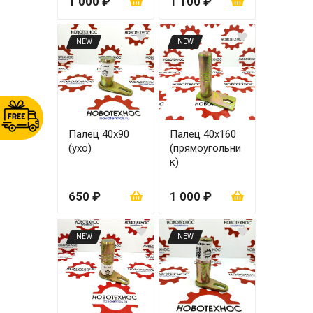
1 000 ₽
1 100 ₽
NEW
NEW
Палец 40х90
Палец 40х160
(ухо)
(прямоугольни
к)
650 ₽
1 000 ₽
NEW
NEW