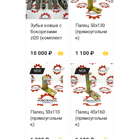
Зубья ковша с
Палец 50х130
бокорезами
(прямоугольни
zl20 (комплект
к)
6 шт.)
10 000 ₽
1 100 ₽
NEW
NEW
Палец 50х110
Палец 45х160
(прямоугольни
(прямоугольни
к)
к)