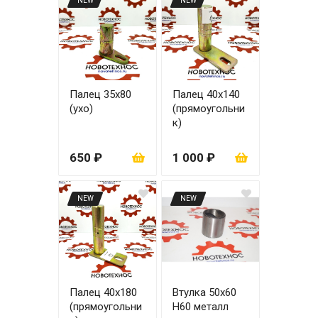
NEW
NEW
Палец 35х80
Палец 40х140
(ухо)
(прямоугольни
к)
650 ₽
1 000 ₽
NEW
NEW
Палец 40х180
Втулка 50х60
(прямоугольни
H60 металл