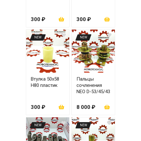
300 ₽
300 ₽
NEW
NEW
Втулка 50х58
Пальцы
Н80 пластик
сочленения
NEO D-53/45/43
L-155 с
подшипниками,
300 ₽
8 000 ₽
втулками и
фланцами
NEW
NEW