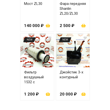
Мост ZL30
Фара передняя
Shanlin
ZL20/ZL30
правая
140 000 ₽
2 500 ₽
NEW
NEW
Фильтр
Джойстик 3-х
воздушный
контурный
1532 с
вкладышем
1 200 ₽
20 000 ₽