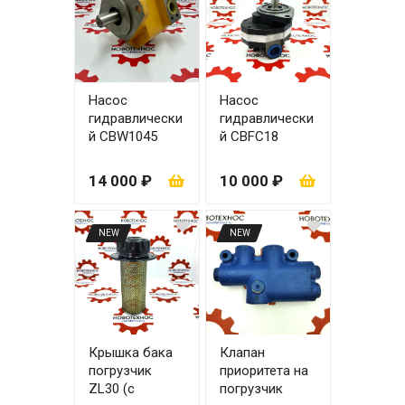
Насос
Насос
гидравлически
гидравлически
й CBW1045
й СВFC18
(CBY1045)
АКПП ZL30
основной два
14 000 ₽
10 000 ₽
уха
NEW
NEW
Крышка бака
Клапан
погрузчик
приоритета на
ZL30 (с
погрузчик