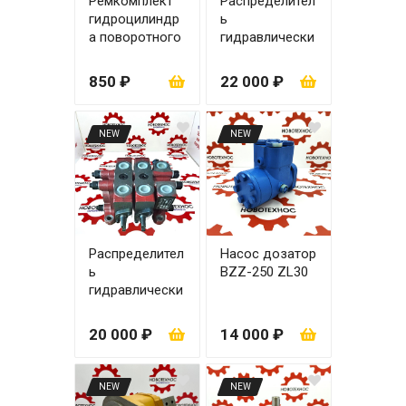
Ремкомплект
Распределител
гидроцилиндр
ь
а поворотного
гидравлически
63х35
й ZL-15.3
(управление
850 ₽
22 000 ₽
рычаги)
NEW
NEW
Распределител
Насос дозатор
ь
BZZ-250 ZL30
гидравлически
й ZL-15.2
(управление
20 000 ₽
14 000 ₽
рычаги)
NEW
NEW