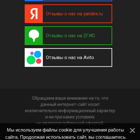
Отзывы о нас на yandex.ru
Отзывы о нас на 2ГИС
Отзывы о нас на Avito
Обращаем ваше внимание на то, что
данный интернет-сайт носит
исключительно информационный характер
и ни при каких условиях
не является публичной офертой,
определяемой положениями Статьи 437
Мы используем файлы cookie для улучшения работы
(2) Гражданского кодекса Российской
сайта. Продолжая использовать сайт, вы соглашаетесь