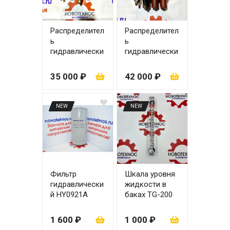
Распределител
Распределител
ь
ь
гидравлически
гидравлически
й ZL-20.3 на
й ZL-20.3 на
погрузчик
погрузчик
35 000 ₽
42 000 ₽
ZL30
ZL30
(управление
(управление
рычаги)
джойстик)
NEW
NEW
Фильтр
Шкала уровня
гидравлически
жидкости в
й HY0921A
баках TG-200
1 600 ₽
1 000 ₽