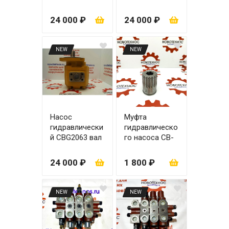
(CBGJ2080) вал
вал со
под шпонку
шпонкой
24 000 ₽
24 000 ₽
NEW
NEW
Насос
Муфта
гидравлически
гидравлическо
й CBG2063 вал
го насоса CB-
со шпонкой
Fc 50
24 000 ₽
1 800 ₽
NEW
NEW