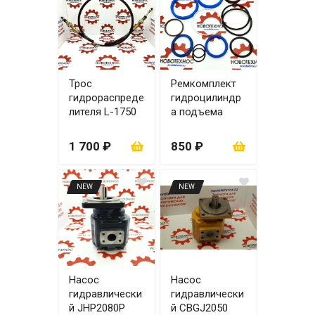
Трос
Ремкомплект
гидрораспреде
гидроцилиндр
лителя L-1750
а подъема
мм
ковша zl30
110х63
1 700 ₽
850 ₽
NEW
NEW
Насос
Насос
гидравлически
гидравлически
й JHP2080P
й CBGJ2050