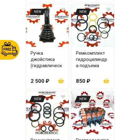
NEW
NEW
Ручка
Ремкомплект
джойстика
гидроцилиндр
(гидравлическ
а подъема
ий джойстик)
стрелы zl20
80х45
2 500 ₽
850 ₽
NEW
NEW