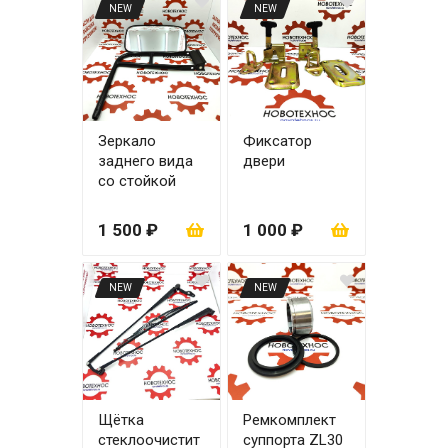
NEW
NEW
Зеркало
Фиксатор
заднего вида
двери
со стойкой
ZL20/ZL30
1 500 ₽
1 000 ₽
NEW
NEW
Щётка
Ремкомплект
стеклоочистит
суппорта ZL30