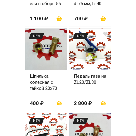
еля в сборе 55
d-75 мм, h-40
см
мм (поршень +
манжет +
1 100 ₽
700 ₽
пыльник)
NEW
NEW
Шпилька
Педаль газа на
колесная с
ZL20/ZL30
гайкой 20x70
ZL30
400 ₽
2 800 ₽
NEW
NEW