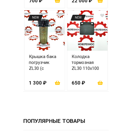
700 ₽
22 000 ₽
пыльник)
NEW
NEW
Крышка бака
Колодка
погрузчик
тормозная
ZL30 (с
ZL30 110x100
сеткой)
мм
1 300 ₽
650 ₽
ПОПУЛЯРНЫЕ ТОВАРЫ