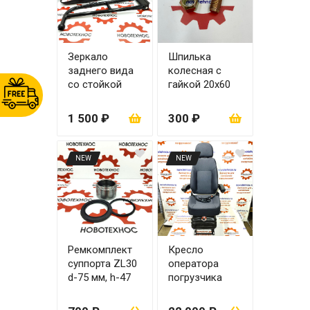
Зеркало
Шпилька
заднего вида
колесная с
со стойкой
гайкой 20x60
под шар
ZL20
ZL20/ZL30
1 500 ₽
300 ₽
NEW
NEW
Ремкомплект
Кресло
суппорта ZL30
оператора
d-75 мм, h-47
погрузчика
мм (поршень +
мягкое
манжет+