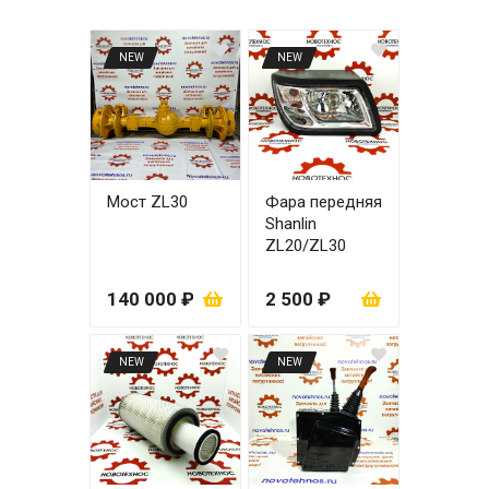
NEW
NEW
Мост ZL30
Фара передняя
Shanlin
ZL20/ZL30
правая
140 000 ₽
2 500 ₽
NEW
NEW