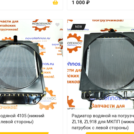
1 000 ₽
NEW
водяной 4105 (нижний
Радиатор водяной на погруз
 левой стороны)
ZL18, ZL918 для МКПП (нижн
патрубок с левой стороны)