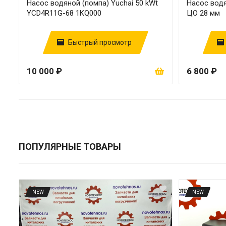
Насос водяной (помпа) Yuchai 50 kWt
Насос вод
YCD4R11G-68 1KQ000
ЦО 28 мм
Быстрый просмотр
10 000 ₽
6 800 ₽
ПОПУЛЯРНЫЕ ТОВАРЫ
NEW
NEW