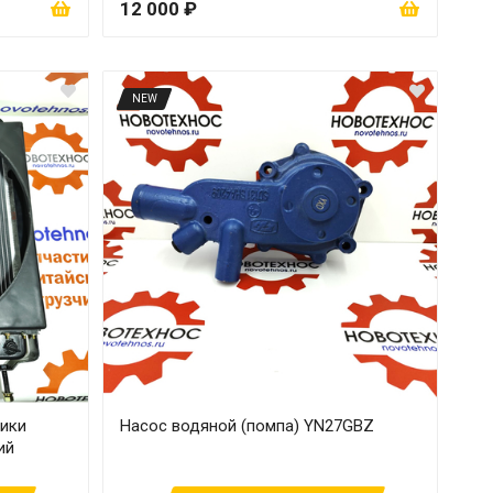
12 000 ₽
NEW
чики
Насос водяной (помпа) YN27GBZ
ий