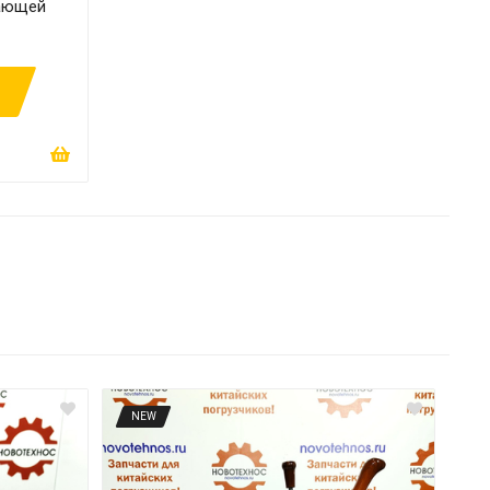
дающей
NEW