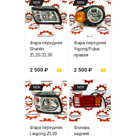
NEW
NEW
Фара передняя
Фара передняя
Shanlin
Yigong/Fukai
ZL20/ZL30
правая
правая
2 500 ₽
2 500 ₽
NEW
NEW
Фара передняя
Фонарь
Laigong ZL20
задний