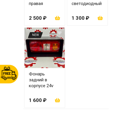
правая
светодиодный
накладной 24 v
2 500 ₽
1 300 ₽
NEW
Фонарь
задний в
корпусе 24v
правый
1 600 ₽