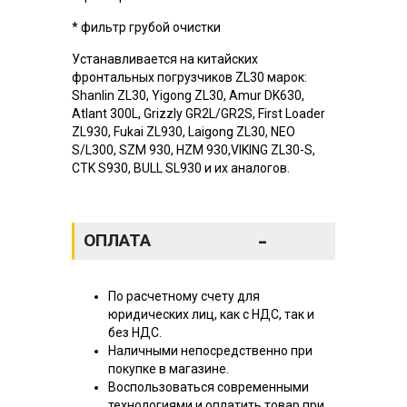
* фильтр грубой очистки
Устанавливается на китайских
фронтальных погрузчиков ZL30 марок:
Shanlin ZL30, Yigong ZL30, Amur DK630,
Atlant 300L, Grizzly GR2L/GR2S, First Loader
ZL930, Fukai ZL930, Laigong ZL30, NEO
S/L300, SZM 930, HZM 930,VIKING ZL30-S,
CTK S930, BULL SL930 и их аналогов.
-
ОПЛАТА
По расчетному счету для
юридических лиц, как с НДС, так и
без НДС.
Наличными непосредственно при
покупке в магазине.
Воспользоваться современными
технологиями и оплатить товар при