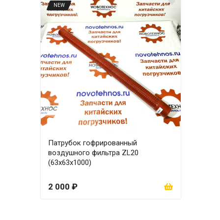
NEW
NE
Патрубок гофрированный
Пат
воздушного фильтра ZL20
воз
(63х63х1000)
(63х
2 000 ₽
1 5