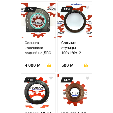
NEW
NEW
Сальник
Сальник
коленвала
ступицы
задний на ДВС
100x120x12
YCD4J22T-115
(с
4 000 ₽
500 ₽
кронштейном)
NEW
NEW