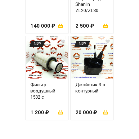
Shanlin
ZL20/ZL30
правая
140 000 ₽
2 500 ₽
NEW
NEW
Фильтр
Джойстик 3-х
воздушный
контурный
1532 с
вкладышем
1 200 ₽
20 000 ₽