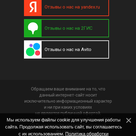
Отзывы о нас на yandex.ru
Отзывы о нас на 2ГИС
Отзывы о нас на Avito
Обращаем ваше внимание на то, что
данный интернет-сайт носит
исключительно информационный характер
и ни при каких условиях
не является публичной офертой,
определяемой положениями Статьи 437
Мы используем файлы cookie для улучшения работы
(2) Гражданского кодекса Российской
сайта. Продолжая использовать сайт, вы соглашаетесь
Федерации.
с их использованием.
Политика обработки