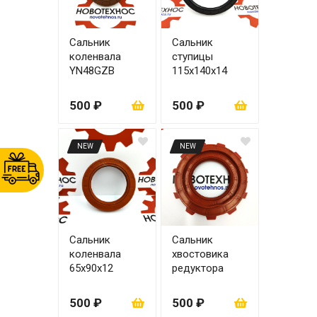
Сальник
Сальник
коленвала
ступицы
YN48GZB
115х140х14
55х80х12
500 ₽
500 ₽
NEW
NEW
Сальник
Сальник
коленвала
хвостовика
65х90х12
редуктора
58х103х12/20
500 ₽
500 ₽