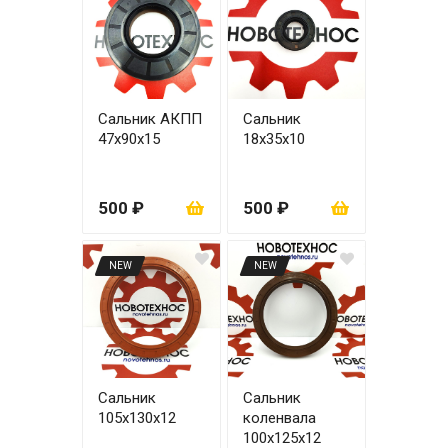
Сальник АКПП
Сальник
47х90х15
18х35x10
500 ₽
500 ₽
NEW
NEW
Сальник
Сальник
105x130x12
коленвала
100х125х12