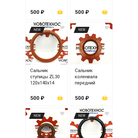
500 ₽
500 ₽
NEW
NEW
Сальник
Сальник
ступицы ZL30
коленвала
120x140x14
передний
ZHAZG1
55х85х12
500 ₽
500 ₽
NEW
NEW