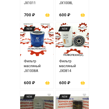
JX1011
JX1008L
700 ₽
600 ₽
NEW
NEW
Фильтр
Фильтр
масляный
масляный
JX1008A
JX0814
4RMAZG ЦО22
600 ₽
600 ₽
NEW
NEW