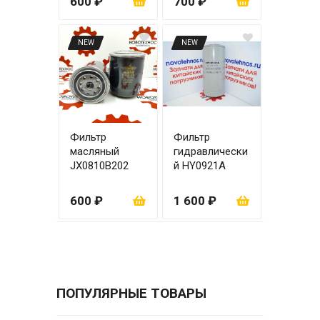
600 ₽
700 ₽
NEW
NEW
Фильтр
Фильтр
масляный
гидравлически
JX0810В202
й HY0921A
600 ₽
1 600 ₽
ПОПУЛЯРНЫЕ ТОВАРЫ