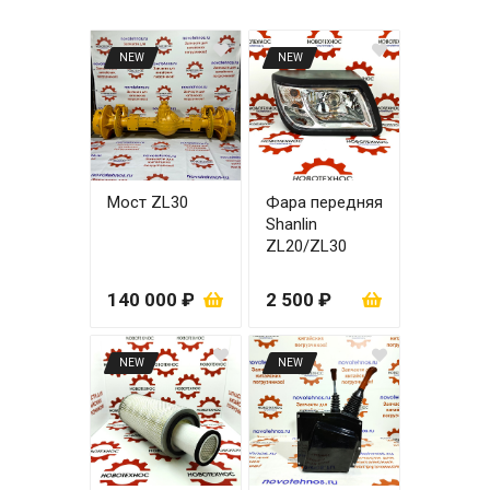
NEW
NEW
Мост ZL30
Фара передняя
Shanlin
ZL20/ZL30
правая
140 000 ₽
2 500 ₽
NEW
NEW