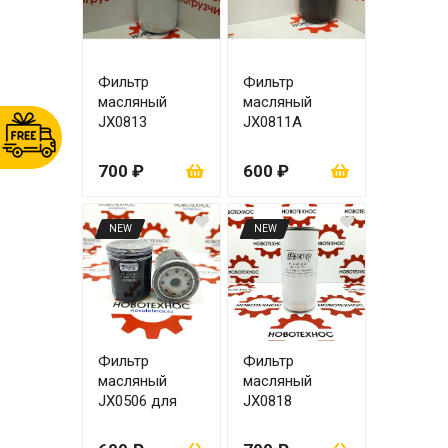
Фильтр
Фильтр
масляный
масляный
JX0813
JX0811А
YCD4R11G-68
ЦО 23
700 ₽
600 ₽
NEW
NEW
Фильтр
Фильтр
масляный
масляный
JX0506 для
JX0818
турбины
ZHAZG 4100