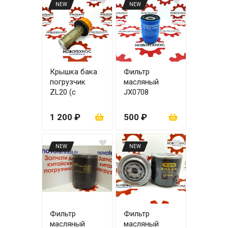
NEW
NEW
Крышка бака
Фильтр
погрузчик
масляный
ZL20 (с
JX0708
сеткой)
1 200 ₽
500 ₽
NEW
NEW
Фильтр
Фильтр
масляный
масляный