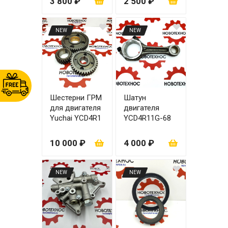
3 800 ₽
2 500 ₽
14-A
NEW
NEW
Шестерни ГРМ
Шатун
для двигателя
двигателя
Yuchai YCD4R1
YCD4R11G-68
1G-68
(1AQ000-
1004050C)
10 000 ₽
4 000 ₽
NEW
NEW