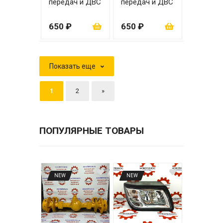
передач и ДВС
передач и ДВС
20 мм
18 мм
650 ₽
650 ₽
Показать еще
1
2
»
ПОПУЛЯРНЫЕ ТОВАРЫ
NEW
NEW