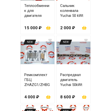
Теплообменни
Сальник
к для
коленвала
двигателя
Yuchai 50 kWt
YCD4R11G-68
YCD4R11G-68
60x85\100x125
15 000 ₽
2 000 ₽
(Оригинал)
NEW
NEW
Ремкомплект
Распредвал
ГБЦ
двигатель
ZHAZG1/ZHBG
Yuchai 50kWt
14A
YCD4R11G-68
4 000 ₽
8 600 ₽