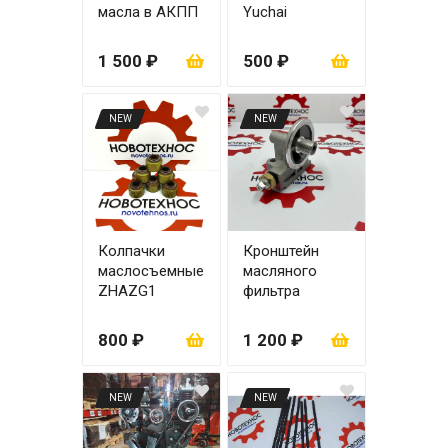
масла в АКПП
Yuchai
до 4,5 MPA
YCD4R11G-68
60x85x12
1 500 ₽
500 ₽
NEW
NEW
Колпачки
Кронштейн
маслосъемные
масляного
ZHAZG1
фильтра
JX0810B
800 ₽
1 200 ₽
NEW
NEW