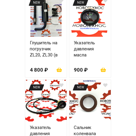
NEW
NEW
Глушитель на
Указатель
погрузчик
давления
ZL20, ZL30 (в
масла
сборе)
двигателя до
0,5 МРА
4 800 ₽
900 ₽
NEW
NEW
Указатель
Сальник
давления
коленвала