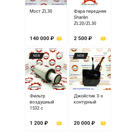
Мост ZL30
Фара передняя
Shanlin
ZL20/ZL30
правая
140 000 ₽
2 500 ₽
NEW
NEW
Фильтр
Джойстик 3-х
воздушный
контурный
1532 с
вкладышем
1 200 ₽
20 000 ₽