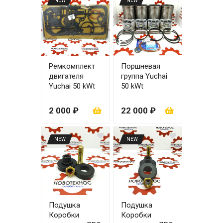
NEW
NEW
Ремкомплект
Поршневая
двигателя
группа Yuchai
Yuchai 50 kWt
50 kWt
YCD4R11G-68
YCD4R11G-68
2 000 ₽
22 000 ₽
NEW
NEW
Подушка
Подушка
Коробки
Коробки