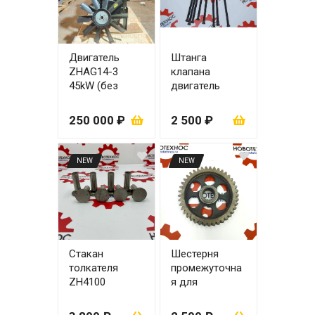
Двигатель
Штанга
ZHAG14-3
клапана
45kW (без
двигатель
турбины)
Yuchai 50kWt
HUAFENG в
YCD4R11G-68
250 000 ₽
2 500 ₽
сборе
(комплект 8
шт.)
NEW
NEW
Стакан
Шестерня
толкателя
промежуточна
ZH4100
я для
(комплект 8
двигателя
шт.)
ZHAZG1/ZHBG