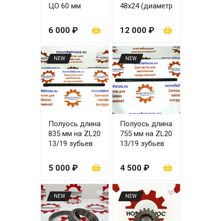
ЦО 60 мм
48х24 (диаметр
коронной
шестерни 195
6 000 ₽
12 000 ₽
мм) полуось на
13 шлицов
NEW
NEW
Полуось длина
Полуось длина
835 мм на ZL20
755 мм на ZL20
13/19 зубьев
13/19 зубьев
5 000 ₽
4 500 ₽
NEW
NEW