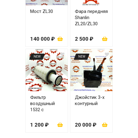
Мост ZL30
Фара передняя
Shanlin
ZL20/ZL30
правая
140 000 ₽
2 500 ₽
NEW
NEW
Фильтр
Джойстик 3-х
воздушный
контурный
1532 с
вкладышем
1 200 ₽
20 000 ₽