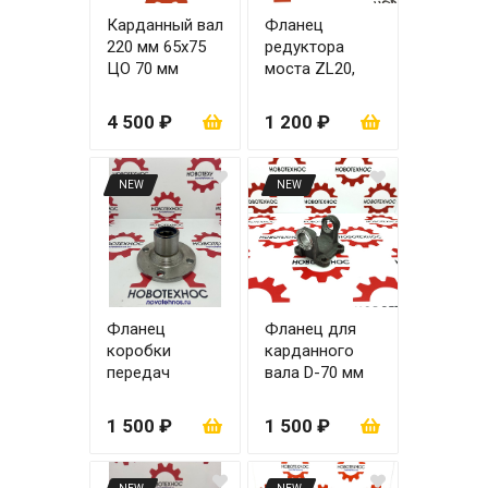
Карданный вал
Фланец
220 мм 65х75
редуктора
ЦО 70 мм
моста ZL20,
ZL30
4 500 ₽
1 200 ₽
NEW
NEW
Фланец
Фланец для
коробки
карданного
передач
вала D-70 мм
нижний 70 мм 8
шлицов
1 500 ₽
1 500 ₽