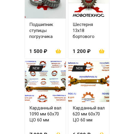
Подшипник
Шестерня
ступицы
13х18
погрузчика
бортового
ZL20 32013
редуктора
24Х48 для
1 500 ₽
1 200 ₽
моста ZL20
NEW
NEW
Карданный вал
Карданный вал
1090 мм 60х70
620 мм 60х70
ЦО 60 мм
ЦО 60 мм