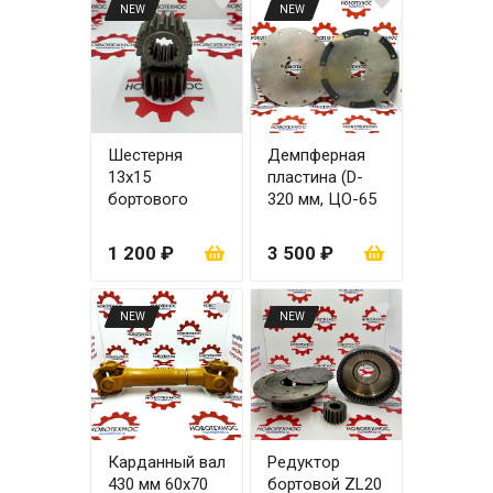
NEW
NEW
Шестерня
Демпферная
13х15
пластина (D-
бортового
320 мм, ЦО-65
редуктора
мм, 6 болтов,
51x28, 51х20
12 болтов
1 200 ₽
3 500 ₽
для моста
крепления к
ZL30
маховику)
NEW
NEW
Карданный вал
Редуктор
430 мм 60х70
бортовой ZL20