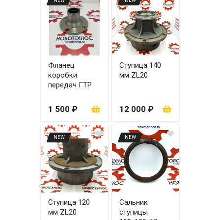
NEW
NEW
Фланец
Ступица 140
коробки
мм ZL20
передач ГТР
70 мм 23
шлица
1 500 ₽
12 000 ₽
NEW
NEW
Ступица 120
Сальник
мм ZL20
ступицы