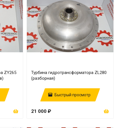
ра ZY265
Турбина гидротрансформатора ZL280
в)
(разборная)
Быстрый просмотр
21 000 ₽