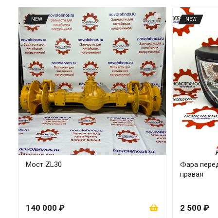
NEW
NEW
Мост ZL30
Фара перед
правая
140 000 ₽
2 500 ₽