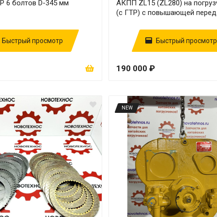
Р 6 болтов D-345 мм
АКПП ZL15 (ZL280) на погруз
)
(с ГТР) с повышающей перед
Быстрый просмотр
Быстрый просмотр
190 000 ₽
NEW