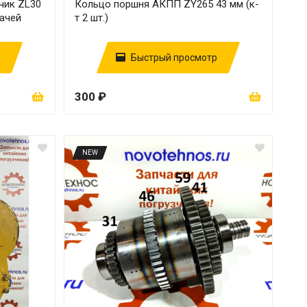
чик ZL30
Кольцо поршня АКПП ZY265 43 мм (к-
ачей
т 2 шт.)
Быстрый просмотр
300 ₽
NEW