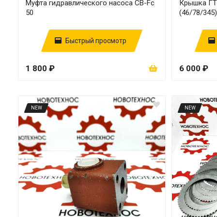
Муфта гидравлического насоса CB-Fc
Крышка ГТ
50
(46/78/345
Быстрый просмотр
1 800 ₽
6 000 ₽
NEW
NEW