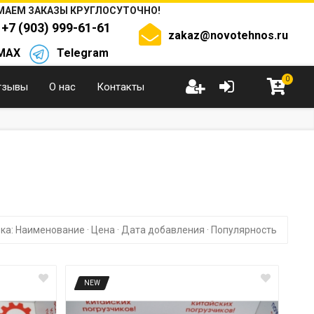
АЕМ ЗАКАЗЫ КРУГЛОСУТОЧНО!
+7 (903) 999-61-61
zakaz@novotehnos.ru
MAX
Telegram
0
тзывы
О нас
Контакты
ка:
Наименование
·
Цена
·
Дата добавления
·
Популярность
NEW