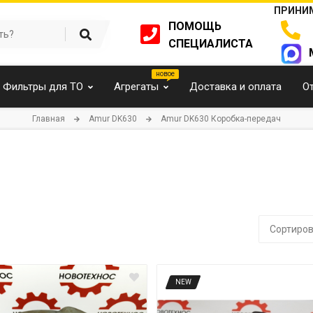
ПРИНИМ
ПОМОЩЬ
СПЕЦИАЛИСТА
Фильтры для ТО
Агрегаты
Доставка и оплата
О
Главная
Amur DK630
Amur DK630 Коробка-передач
Сортиров
NEW