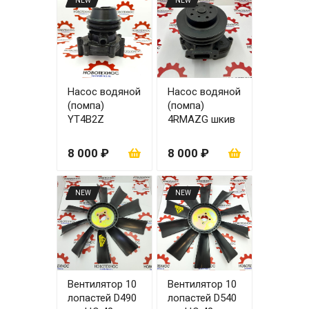
NEW
NEW
Насос водяной
Насос водяной
(помпа)
(помпа)
YT4B2Z
4RMAZG шкив
155 мм
8 000 ₽
8 000 ₽
NEW
NEW
Вентилятор 10
Вентилятор 10
лопастей D490
лопастей D540