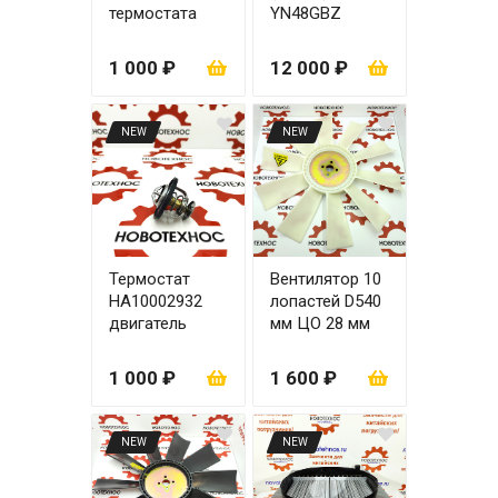
термостата
YN48GBZ
двигателя SIDA
SD4BW45,
1 000 ₽
12 000 ₽
SD4DW55
NEW
NEW
Термостат
Вентилятор 10
HA10002932
лопастей D540
двигатель
мм ЦО 28 мм
YN33GBZ,
(обратного
YN38GBZ
вращения)
1 000 ₽
1 600 ₽
NEW
NEW