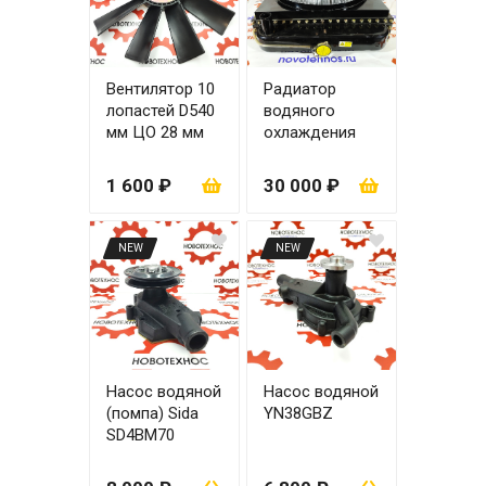
Вентилятор 10
Радиатор
лопастей D540
водяного
мм ЦО 28 мм
охлаждения
YUNNEI
YN48GBZ
1 600 ₽
30 000 ₽
NEW
NEW
Насос водяной
Насос водяной
(помпа) Sida
YN38GBZ
SD4BM70