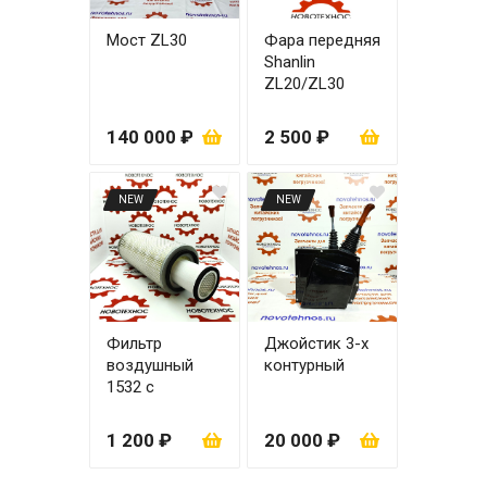
Мост ZL30
Фара передняя
Shanlin
ZL20/ZL30
правая
140 000 ₽
2 500 ₽
NEW
NEW
Фильтр
Джойстик 3-х
воздушный
контурный
1532 с
вкладышем
1 200 ₽
20 000 ₽