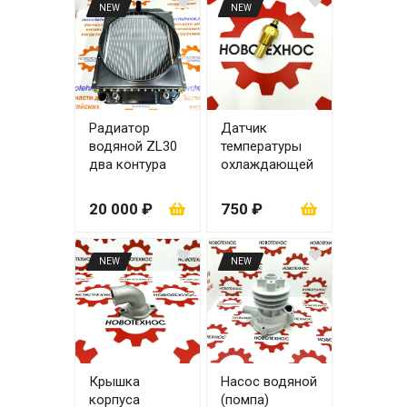
NEW
NEW
Радиатор
Датчик
водяной ZL30
температуры
два контура
охлаждающей
жидкости
4RMAZG
20 000 ₽
750 ₽
NEW
NEW
Крышка
Насос водяной
корпуса
(помпа)