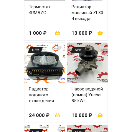
Термостат
Радиатор
4RMAZG
масляный ZL30
4 выхода
1 000 ₽
13 000 ₽
NEW
NEW
Радиатор
Насос водяной
водяного
(помпа) Yuchai
охлаждения
85 kWt
ZL30/930 4108
YCD4J22T-115
24 000 ₽
10 000 ₽