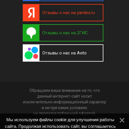
Отзывы о нас на yandex.ru
Отзывы о нас на 2ГИС
Отзывы о нас на Avito
Обращаем ваше внимание на то, что
данный интернет-сайт носит
исключительно информационный характер
и ни при каких условиях
не является публичной офертой,
определяемой положениями Статьи 437
Мы используем файлы cookie для улучшения работы
(2) Гражданского кодекса Российской
сайта. Продолжая использовать сайт, вы соглашаетесь