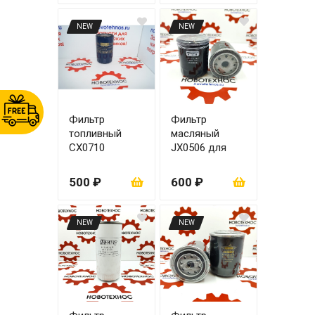
NEW
NEW
Фильтр
Фильтр
топливный
масляный
CX0710
JX0506 для
турбины
ZHAZG 4100
500 ₽
600 ₽
NEW
NEW