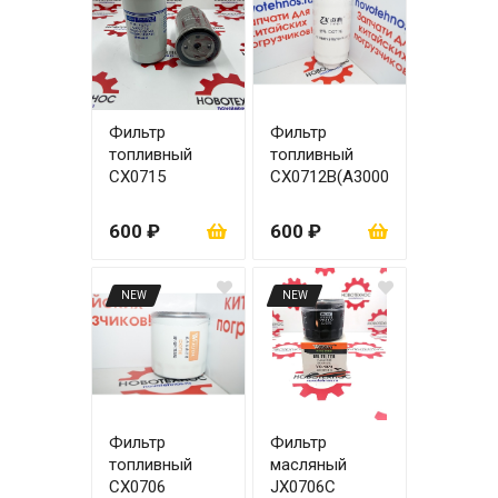
Фильтр
Фильтр
топливный
топливный
СХ0715
СХ0712В(А3000
-
1105030)YC610
600 ₽
600 ₽
8
NEW
NEW
Фильтр
Фильтр
топливный
масляный
CX0706
JX0706С