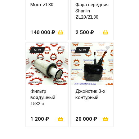
Мост ZL30
Фара передняя
Shanlin
ZL20/ZL30
правая
140 000 ₽
2 500 ₽
NEW
NEW
Фильтр
Джойстик 3-х
воздушный
контурный
1532 с
вкладышем
1 200 ₽
20 000 ₽