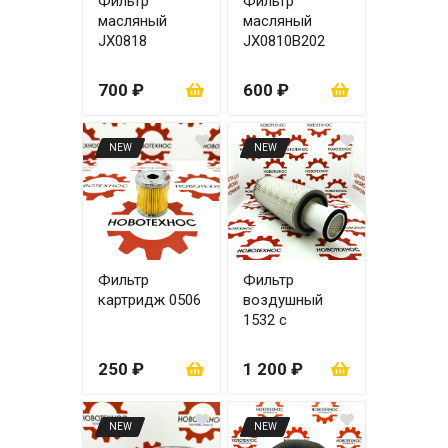
Фильтр
Фильтр
масляный
масляный
JX0818
JX0810В202
700 ₽
600 ₽
NEW
NEW
Фильтр
Фильтр
картридж 0506
воздушный
1532 с
вкладышем
250 ₽
1 200 ₽
NEW
NEW