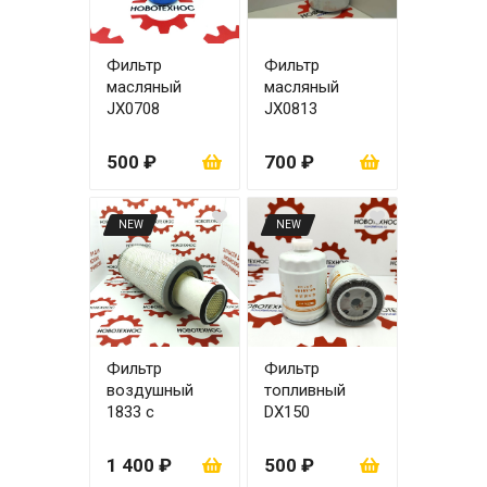
Фильтр
Фильтр
масляный
масляный
JX0708
JX0813
YCD4R11G-68
ЦО 23
500 ₽
700 ₽
NEW
NEW
Фильтр
Фильтр
воздушный
топливный
1833 с
DX150
вкладышем
1 400 ₽
500 ₽