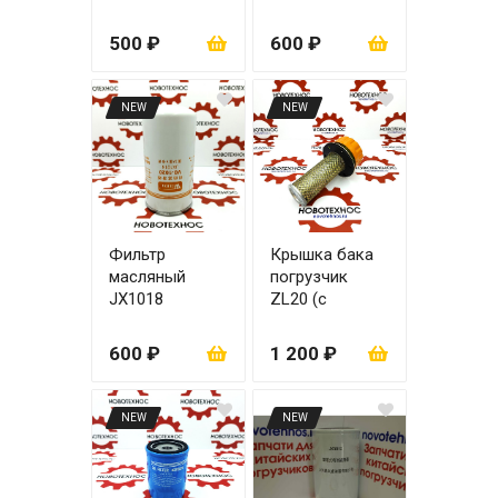
500 ₽
600 ₽
NEW
NEW
Фильтр
Крышка бака
масляный
погрузчик
JX1018
ZL20 (с
сеткой)
600 ₽
1 200 ₽
NEW
NEW