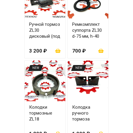
Ручной тормоз
Ремкомплект
ZL30
суппорта ZL30
дисковый (под
d-75 мм, h-40
колодки 45х50
мм (поршень +
мм)
манжет +
3 200 ₽
700 ₽
пыльник)
NEW
NEW
Колодки
Колодка
тормозные
ручного
ZL18
тормоза
(барабанный
(дисковый
тормоз)
тормоз) 45х50