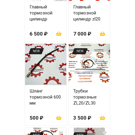
Главный
Главный
тормозной
тормозной
цилиндр
цилиндр zl20
ZL20/30 (ПГУ)
(большой) ПГУ
6 500 ₽
7 000 ₽
NEW
NEW
Шланг
Трубки
тормозной 600
тормозные
мм
ZL20/ZL30
500 ₽
3 500 ₽