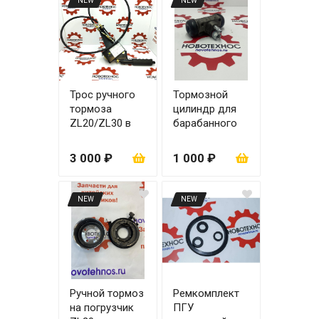
NEW
NEW
Трос ручного
Тормозной
тормоза
цилиндр для
ZL20/ZL30 в
барабанного
сборе с
тормоза ZL18
механизмом
3 000 ₽
1 000 ₽
NEW
NEW
Ручной тормоз
Ремкомплект
на погрузчик
ПГУ