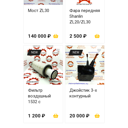
Мост ZL30
Фара передняя
Shanlin
ZL20/ZL30
правая
140 000 ₽
2 500 ₽
NEW
NEW
Фильтр
Джойстик 3-х
воздушный
контурный
1532 с
вкладышем
1 200 ₽
20 000 ₽