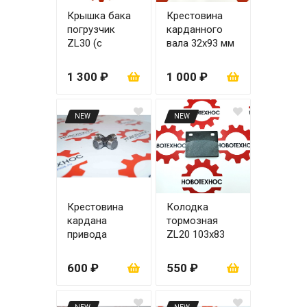
Крышка бака
Крестовина
погрузчик
карданного
ZL30 (с
вала 32x93 мм
сеткой)
1 300 ₽
1 000 ₽
NEW
NEW
Крестовина
Колодка
кардана
тормозная
привода
ZL20 103x83
насоса 22 мм
мм
600 ₽
550 ₽