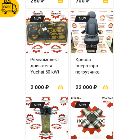
250 ₽
700 ₽
NEW
NEW
Ремкомплект
Кресло
двигателя
оператора
Yuchai 50 kWt
погрузчика
YCD4R11G-68
мягкое
2 000 ₽
22 000 ₽
NEW
NEW