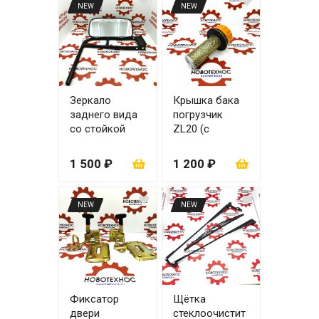
NEW
NEW
Зеркало
Крышка бака
заднего вида
погрузчик
со стойкой
ZL20 (с
ZL20/ZL30
сеткой)
1 500 ₽
1 200 ₽
NEW
NEW
Фиксатор
Щётка
двери
стеклоочистит