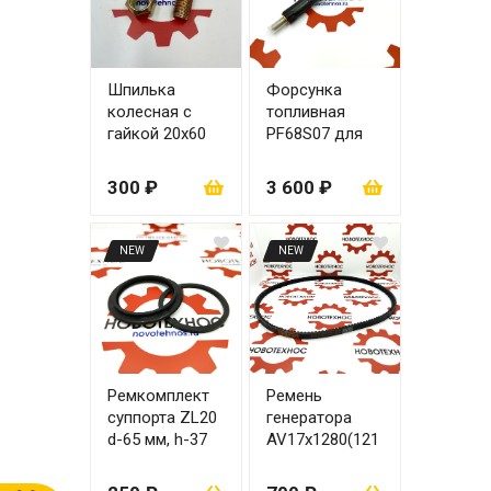
Шпилька
Форсунка
колесная с
топливная
гайкой 20x60
PF68S07 для
ZL20
Yuchai 50 kWt
YCD4R11G-68,
300 ₽
3 600 ₽
Yuchai 85 kWt
YCD4J22T-115
NEW
NEW
Ремкомплект
Ремень
суппорта ZL20
генератора
d-65 мм, h-37
AV17х1280(121
мм (манжет +
9Li) YCD4R11G-
пыльник)
68