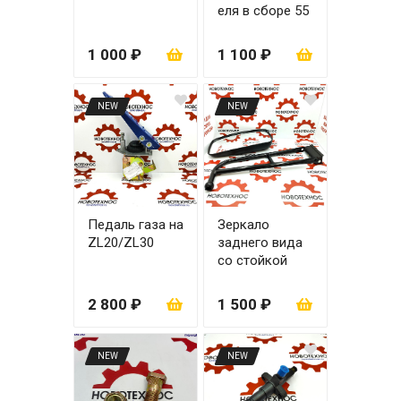
еля в сборе 55
см
1 000 ₽
1 100 ₽
NEW
NEW
Педаль газа на
Зеркало
ZL20/ZL30
заднего вида
со стойкой
под шар
ZL20/ZL30
2 800 ₽
1 500 ₽
NEW
NEW