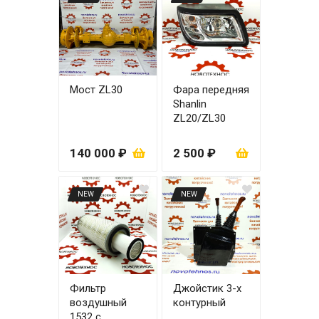
Мост ZL30
Фара передняя
Shanlin
ZL20/ZL30
правая
140 000 ₽
2 500 ₽
NEW
NEW
Фильтр
Джойстик 3-х
воздушный
контурный
1532 с