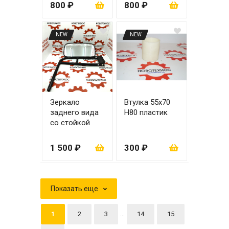
800 ₽
800 ₽
NEW
NEW
Зеркало
Втулка 55х70
заднего вида
H80 пластик
со стойкой
ZL20/ZL30
1 500 ₽
300 ₽
Показать еще
...
1
2
3
14
15