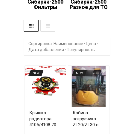
Cибиряк-2500
Cибиряк-2500
Фильтры
Разное для ТО
Сортировка:
Наименование
·
Цена
·
Дата добавления
·
Популярность
NEW
NEW
Крышка
Кабина
радиатора
погрузчика
4105/4108 70
ZL20/ZL30 с
мм
пластиком