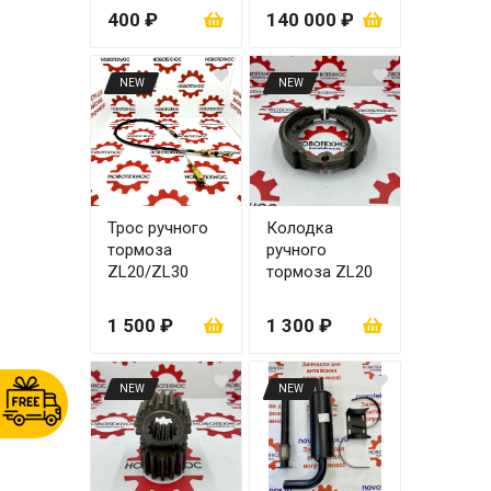
(желтая)
400 ₽
140 000 ₽
NEW
NEW
Трос ручного
Колодка
тормоза
ручного
ZL20/ZL30
тормоза ZL20
(барабанный
тормоз)
1 500 ₽
1 300 ₽
NEW
NEW