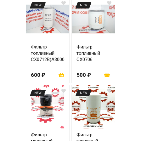
NEW
NEW
Фильтр
Фильтр
топливный
топливный
СХ0712В(А3000
CX0706
-
1105030)YC610
600 ₽
500 ₽
8
NEW
NEW
Фильтр
Фильтр