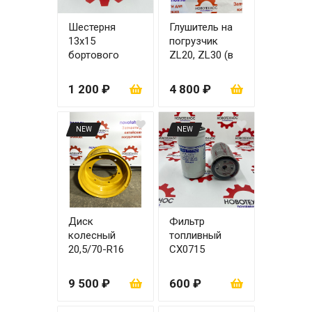
Шестерня
Глушитель на
13х15
погрузчик
бортового
ZL20, ZL30 (в
редуктора
сборе)
51x28, 51х20
1 200 ₽
4 800 ₽
для моста
ZL30
NEW
NEW
Диск
Фильтр
колесный
топливный
20,5/70-R16
СХ0715
ZL20
9 500 ₽
600 ₽