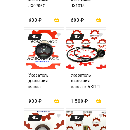
масляный
масляный
JX0706С
JX1018
600 ₽
600 ₽
NEW
NEW
Указатель
Указатель
давления
давления
масла
масла в АКПП
двигателя до
до 4,5 MPA
0,5 МРА
900 ₽
1 500 ₽
NEW
NEW