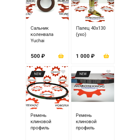
Сальник
Палец 40х130
коленвала
(ухо)
Yuchai
YCD4R11G-68
60x85x12
500 ₽
1 000 ₽
NEW
NEW
Ремень
Ремень
клиновой
клиновой
профиль
профиль
AV17х1250Le
17x1200Li