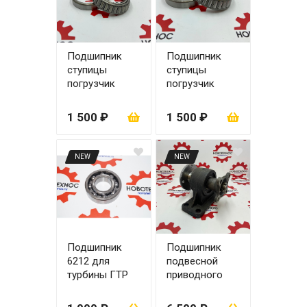
Подшипник
Подшипник
ступицы
ступицы
погрузчик
погрузчик
ZL30 32015
ZL30 32016
1 500 ₽
1 500 ₽
NEW
NEW
Подшипник
Подшипник
6212 для
подвесной
турбины ГТР
приводного
ZL30
вала ЦО 70 мм
на ZL30