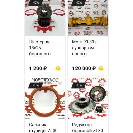
NEW
NEW
Шестерня
Мост ZL30 с
13х15
суппортом
бортового
нового
редуктора
образца
51x28, 51х20
1 200 ₽
120 000 ₽
для моста
ZL30
NEW
NEW
Сальник
Редуктор
ступицы ZL30
бортовой ZL30