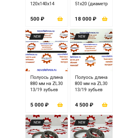
120x140x14
51x20 (диаметр
коронной
шестерни 238
500 ₽
18 000 ₽
мм) полуось 13
шлицов
NEW
NEW
Полуось длина
Полуось длина
880 мм на ZL30
800 мм на ZL30
13/19 зубьев
13/19 зубьев
5 000 ₽
4 500 ₽
NEW
NEW