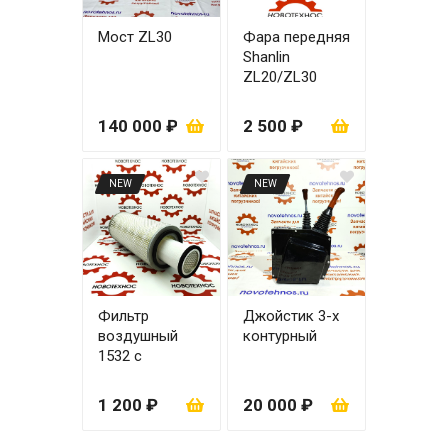
Мост ZL30
Фара передняя
Shanlin
ZL20/ZL30
правая
140 000 ₽
2 500 ₽
NEW
NEW
Фильтр
Джойстик 3-х
воздушный
контурный
1532 с
вкладышем
1 200 ₽
20 000 ₽