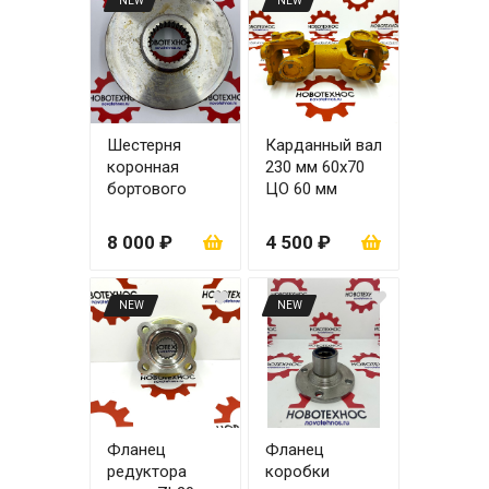
NEW
NEW
Шестерня
Карданный вал
коронная
230 мм 60х70
бортового
ЦО 60 мм
редуктора
28/51 зубьев
8 000 ₽
4 500 ₽
ZL30
NEW
NEW
Фланец
Фланец
редуктора
коробки