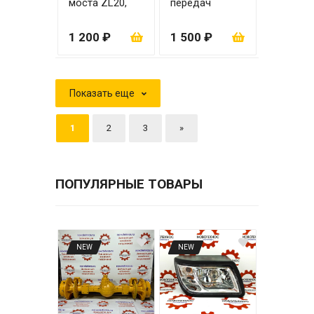
моста ZL20,
передач
ZL30
нижний 70 мм 8
шлицов
1 200 ₽
1 500 ₽
Показать еще
1
2
3
»
ПОПУЛЯРНЫЕ ТОВАРЫ
NEW
NEW