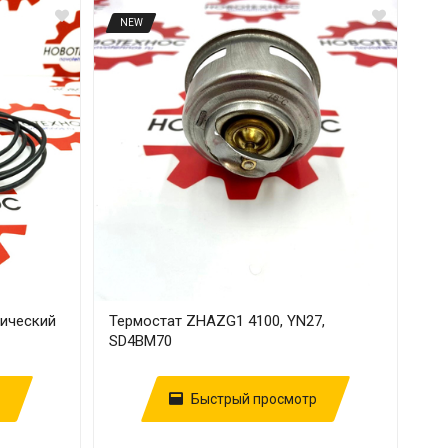
NEW
нический
Термостат ZHAZG1 4100, YN27,
SD4BM70
Быстрый просмотр