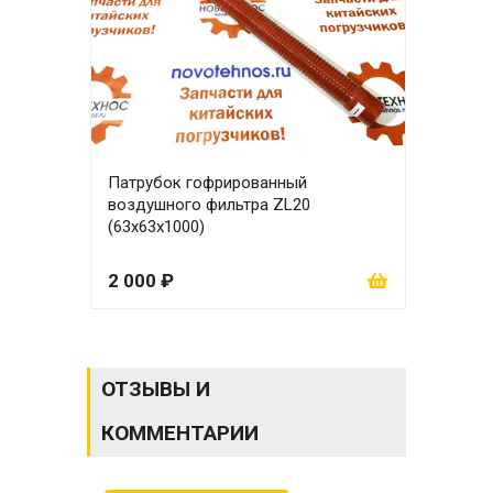
Патрубок гофрированный
Пат
воздушного фильтра ZL20
воз
(63х63х1000)
(63х
2 000 ₽
2 6
ОТЗЫВЫ И
КОММЕНТАРИИ