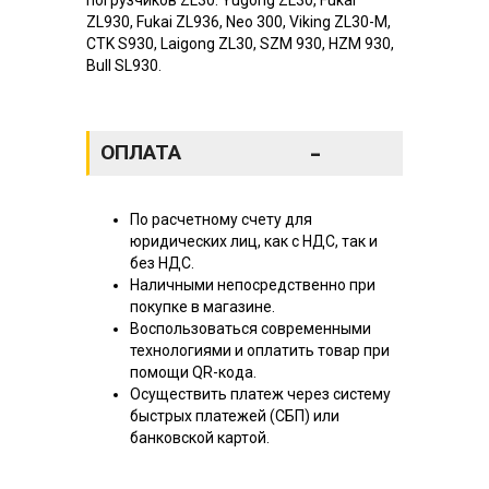
ZL930, Fukai ZL936, Neo 300, Viking ZL30-M,
CTK S930, Laigong ZL30, SZM 930, HZM 930,
Bull SL930.
-
ОПЛАТА
По расчетному счету для
юридических лиц, как с НДС, так и
без НДС.
Наличными непосредственно при
покупке в магазине.
Воспользоваться современными
технологиями и оплатить товар при
помощи QR-кода.
Осуществить платеж через систему
быстрых платежей (СБП) или
банковской картой.