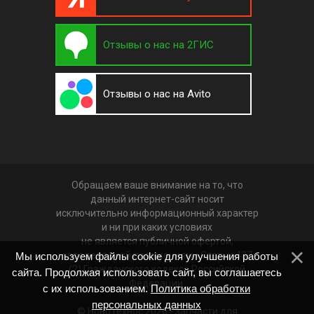
Отзывы о нас на 2ГИС
Отзывы о нас на Avito
Обращаем ваше внимание на то, что
данный интернет-сайт носит
исключительно информационный характер
и ни при каких условиях
не является публичной офертой,
определяемой положениями Статьи 437
Мы используем файлы cookie для улучшения работы
(2) Гражданского кодекса Российской
сайта. Продолжая использовать сайт, вы соглашаетесь
Федерации.
с их использованием.
Политика обработки
персональных данных
© НовоТехнос 2026 -
запчасти для