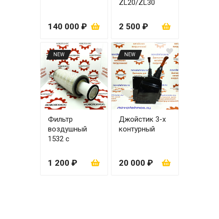
ZL20/ZL30
правая
140 000 ₽
2 500 ₽
NEW
NEW
Фильтр
Джойстик 3-х
воздушный
контурный
1532 с
вкладышем
1 200 ₽
20 000 ₽