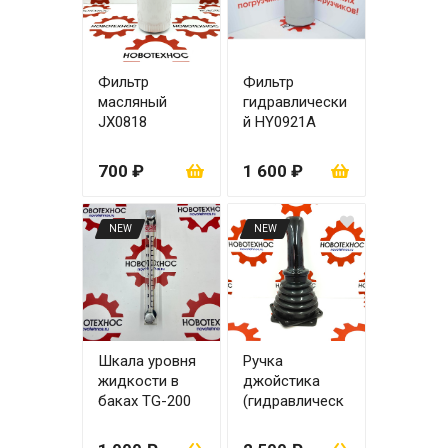
Фильтр
Фильтр
масляный
гидравлически
JX0818
й HY0921A
700 ₽
1 600 ₽
NEW
NEW
Шкала уровня
Ручка
жидкости в
джойстика
баках TG-200
(гидравлическ
ий джойстик)