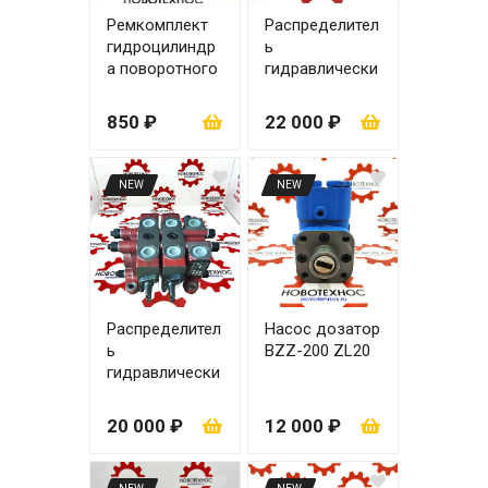
Ремкомплект
Распределител
гидроцилиндр
ь
а поворотного
гидравлически
63х35
й ZL-15.3
(управление
850 ₽
22 000 ₽
рычаги)
NEW
NEW
Распределител
Насос дозатор
ь
BZZ-200 ZL20
гидравлически
й ZL-15.2
(управление
20 000 ₽
12 000 ₽
рычаги)