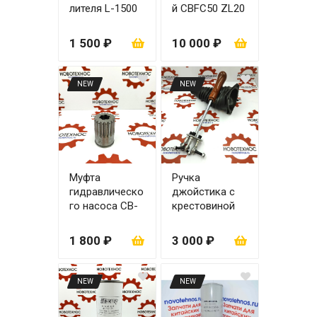
лителя L-1500
й CBFC50 ZL20
мм
1 500 ₽
10 000 ₽
NEW
NEW
Муфта
Ручка
гидравлическо
джойстика с
го насоса CB-
крестовиной
Fc 50
(механический
джойстик)
1 800 ₽
3 000 ₽
NEW
NEW