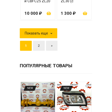
й CBFC25 ZL20
ZL30 (с
сеткой)
10 000 ₽
1 300 ₽
Показать еще
1
2
»
ПОПУЛЯРНЫЕ ТОВАРЫ
NEW
NEW