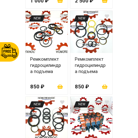
1 000 ₽
2 500 ₽
NEW
NEW
Ремкомплект
Ремкомплект
гидроцилиндр
гидроцилиндр
а подъема
а подъема
ковша zl20
стрелы zl20
90х50
80х45
850 ₽
850 ₽
NEW
NEW