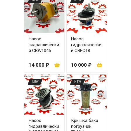
NEW
NEW
Насос
Насос
гидравлически
гидравлически
й CBW1045
й СВFC18
(CBY1045)
АКПП ZL30
основной два
14 000 ₽
10 000 ₽
уха
NEW
NEW
Насос
Крышка бака
гидравлически
погрузчик