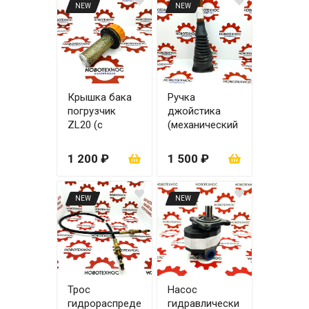
NEW
NEW
Крышка бака
Ручка
погрузчик
джойстика
ZL20 (с
(механический
сеткой)
джойстик)
1 200 ₽
1 500 ₽
NEW
NEW
Трос
Насос
гидрораспреде
гидравлически