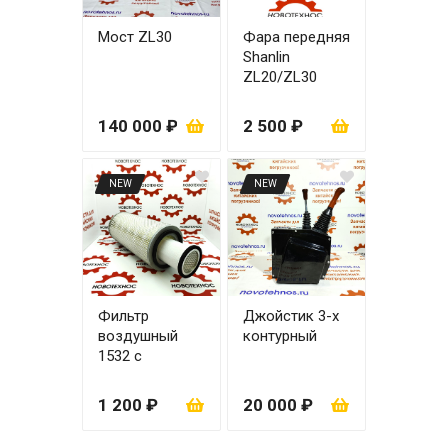
Мост ZL30
Фара передняя
Shanlin
ZL20/ZL30
правая
140 000 ₽
2 500 ₽
NEW
NEW
Фильтр
Джойстик 3-х
воздушный
контурный
1532 с
вкладышем
1 200 ₽
20 000 ₽