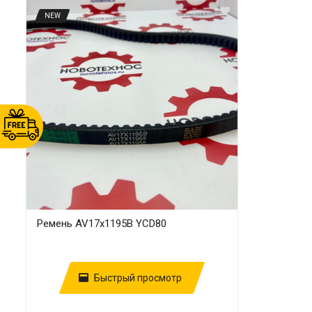
NEW
Ремень AV17х1195B YCD80
Быстрый просмотр