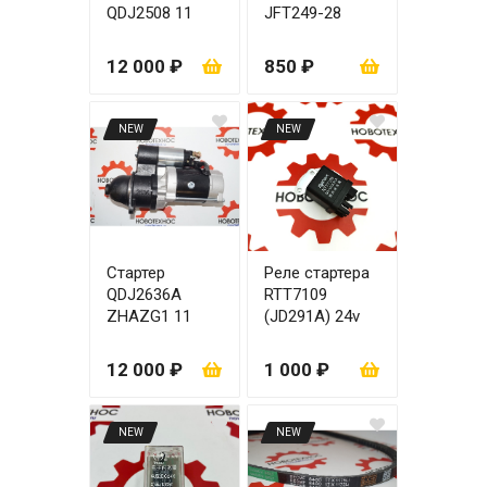
QDJ2508 11
JFT249-28
зубов
1500w
YCD4R11G-68
(CY4100)
12 000 ₽
850 ₽
NEW
NEW
Стартер
Реле стартера
QDJ2636A
RTT7109
ZHAZG1 11
(JD291A) 24v
зубов
12 000 ₽
1 000 ₽
NEW
NEW