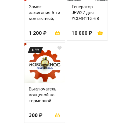
Замок
Генератор
зажигания 5-ти
JFW27 для
контактный,
YCD4R11G-68
24V ZL20/ZL30
1 200 ₽
10 000 ₽
NEW
Выключатель
концевой на
тормозной
цилиндр
300 ₽