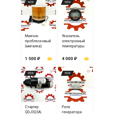
NEW
NEW
Маячок
Указатель
проблесковый
электронный
(мигалка)
температуры
воды и масла
1 500 ₽
4 000 ₽
NEW
NEW
Стартер
Реле
QDJ3Q5A,
генератора