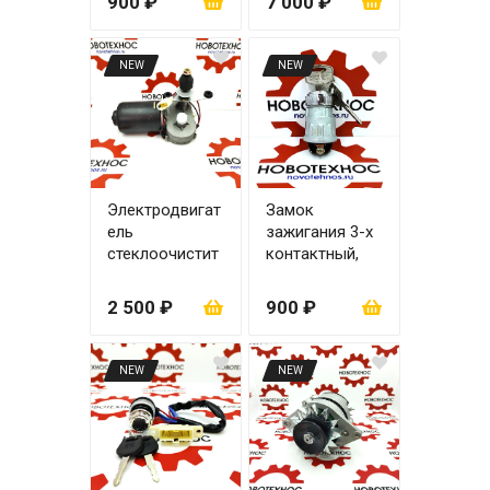
900 ₽
7 000 ₽
NEW
NEW
Электродвигат
Замок
ель
зажигания 3-х
стеклоочистит
контактный,
еля ZL20/ZL30
24V ZL20/ZL30
2 500 ₽
900 ₽
NEW
NEW