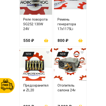
Реле поворота
Ремень
SG252 130W
генератора
24V
17x1175Li
550 ₽
800 ₽
NEW
NEW
Предохранител
Отопитель
и ZL20
салона 24v