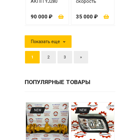
АКПП YJ280
скорость
(колокол 12
(41/59/46/31)
отверстий)
90 000 ₽
35 000 ₽
Показать еще
1
2
3
»
ПОПУЛЯРНЫЕ ТОВАРЫ
NEW
NEW