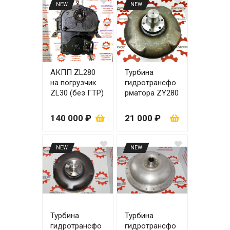
NEW
NEW
АКПП ZL280
Турбина
на погрузчик
гидротрансфо
ZL30 (без ГТР)
рматора ZY280
без
(не разборная
повышающей
46 мм 32 зуба)
140 000 ₽
21 000 ₽
передачи
NEW
NEW
Турбина
Турбина
гидротрансфо
гидротрансфо