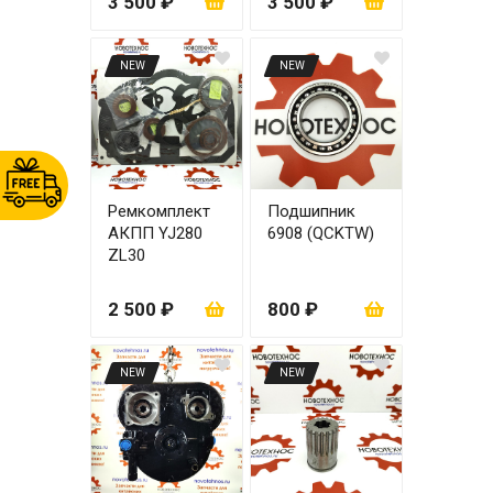
3 500 ₽
3 500 ₽
NEW
NEW
Ремкомплект
Подшипник
АКПП YJ280
6908 (QCKTW)
ZL30
2 500 ₽
800 ₽
NEW
NEW