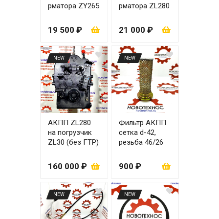
рматора ZY265
рматора ZL280
(не разборная
(разборная)
46 мм 28
19 500 ₽
21 000 ₽
зубьев)
NEW
NEW
АКПП ZL280
Фильтр АКПП
на погрузчик
сетка d-42,
ZL30 (без ГТР)
резьба 46/26
с
мм
повышающей
160 000 ₽
900 ₽
передачей
NEW
NEW