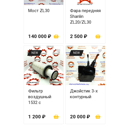
Мост ZL30
Фара передняя
Shanlin
ZL20/ZL30
правая
140 000 ₽
2 500 ₽
NEW
NEW
Фильтр
Джойстик 3-х
воздушный
контурный
1532 с
вкладышем
1 200 ₽
20 000 ₽