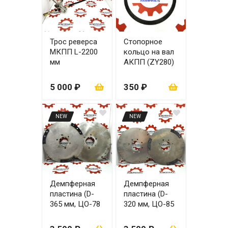
Трос реверса
Стопорное
МКПП L-2200
кольцо на вал
мм
АКПП (ZY280)
ZL30 160 мм
5 000 ₽
350 ₽
NEW
NEW
Демпферная
Демпферная
пластина (D-
пластина (D-
365 мм, ЦО-78
320 мм, ЦО-85
мм, 6 болтов)
мм, 8 болтов)