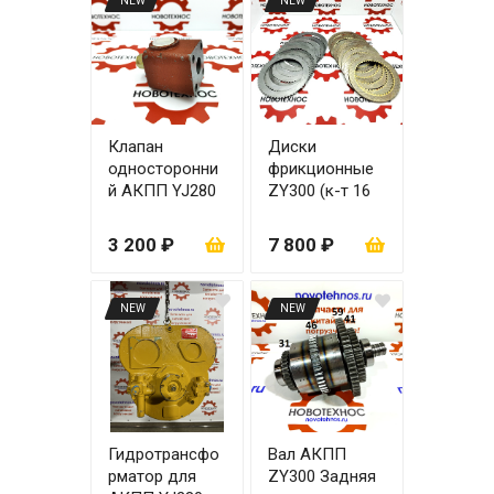
NEW
NEW
Клапан
Диски
односторонни
фрикционные
й АКПП YJ280
ZY300 (к-т 16
ZL30
шт)
3 200 ₽
7 800 ₽
NEW
NEW
Гидротрансфо
Вал АКПП
рматор для
ZY300 Задняя