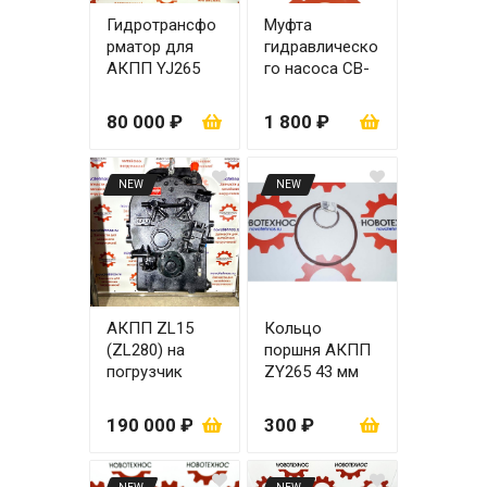
Гидротрансфо
Муфта
рматор для
гидравлическо
АКПП YJ265
го насоса CB-
(колокол 9
Fc 50
отверстий)
80 000 ₽
1 800 ₽
NEW
NEW
АКПП ZL15
Кольцо
(ZL280) на
поршня АКПП
погрузчик
ZY265 43 мм
ZL30 (с ГТР) с
(к-т 2 шт.)
повышающей
190 000 ₽
300 ₽
передачей