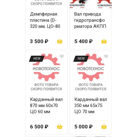
Демпферная
Вал привода
пластина (D-
гидротрансфо
320 мм, ЦО-80
рматора АКПП
мм, 8 болтов, 6
ZY265 (8-17
болтов
шлицов) с
3 500 ₽
5 400 ₽
крепления к
резьбой
маховику)
NEW
NEW
Карданный вал
Карданный вал
870 мм 60х70
350 мм 65х75
ЦО 60 мм
ЦО 70 мм
6 500 ₽
5 000 ₽