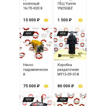
колесный
ГБЦ Yunnei
16/70-R20 8
YN25GBZ
шпилек ZL25
15 000 ₽
1 500 ₽
NEW
NEW
Насос
Коробка
гидравлически
раздаточная
й
MY15-09-01A
CBGj2063/1010
для МКПП
-XF 6 шлицов
ZL18/ZL20
75 000 ₽
80 000 ₽
(сдвоенный)
NEW
NEW