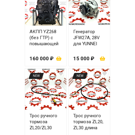
АКПП YZ268
Генератор
(без ГТР) с
JFW27A, 28V
повышающей
для YUNNEI
передачей
YN27GBZ
(дисковый
(оригинал)
160 000 ₽
15 000 ₽
ручник)
NEW
NEW
Трос ручного
Трос ручного
тормоза
тормоза ZL20,
ZL20/ZL30
ZL30 длина
1870 мм (ухо с