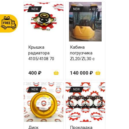
большие
насосы
NEW
NEW
Крышка
Кабина
радиатора
погрузчика
4105/4108 70
ZL20/ZL30 с
мм
пластиком
(желтая)
400 ₽
140 000 ₽
NEW
NEW
Диск
Прокладка