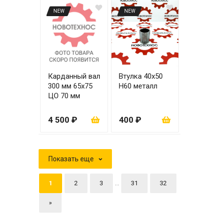
NEW
NEW
Карданный вал
Втулка 40х50
300 мм 65х75
Н60 металл
ЦО 70 мм
4 500 ₽
400 ₽
Показать еще
...
1
2
3
31
32
»