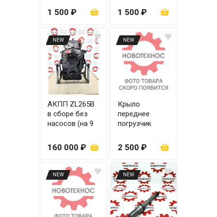
регулировкой)
1 500 ₽
1 500 ₽
NEW
NEW
АКПП ZL265B
Крыло
в сборе без
переднее
насосов (на 9
погрузчик
болтов) с
ZL20 металл
повышающей
левое
160 000 ₽
2 500 ₽
передачей под
большие
насосы
NEW
NEW