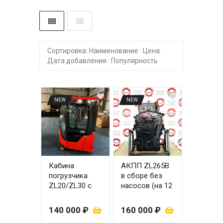
Сортировка:
Наименование
·
Цена
·
Дата добавления
·
Популярность
NEW
NEW
Кабина
АКПП ZL265В
погрузчика
в сборе без
ZL20/ZL30 с
насосов (на 12
пластиком
болтов) с
(красная)
повышающей
140 000 ₽
160 000 ₽
передачей под