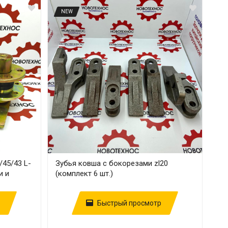
NEW
45/43 L-
Зубья ковша с бокорезами zl20
и и
(комплект 6 шт.)
Быстрый просмотр