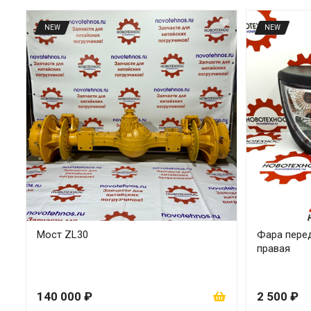
NEW
NEW
Мост ZL30
Фара перед
правая
140 000 ₽
2 500 ₽