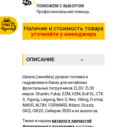
ПОМОЖЕМ С ВЫБОРОМ
Профессиональная помощь
Наличие и стоимость товара
уточняйте у менеджера
-
ОПИСАНИЕ
Шкала (линейка) уровня топлива и
гидравлики в баках для китайских
фронтальных погрузчиков ZL20/ ZL30
марок: Shanlin, Fukai, SZM, HZM, Bull SL, CTK
S, Yigong, Laigong, Neo S, Neo, Viking, Frontal,
AMUR, ALTAY, FORWARD, Atlant, Grizzly,
GR2L/GR2S, Сибиряк 3000 и их аналогов.
Также в нашем
каталоге запчастей
фронтального погрузчика
доступны