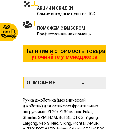
АКЦИИ И СКИДКИ
Самые выгодные цены по НСК
ПОМОЖЕМ С ВЫБОРОМ
Профессиональная помощь
Наличие и стоимость товара
уточняйте у менеджера
-
ОПИСАНИЕ
Ручка джойстика (механический
джойстик) для китайских фронтальных
погрузчиков ZL20/ ZL30 марок: Fukai,
Shanlin, SZM, HZM, Bull SL, CTK S, Yigong,
Laigong, Neo S, Neo, Viking, Frontal, AMUR,
ALTAY, FORWARD, Atlant, Grizzly, GR2L/GR2S,