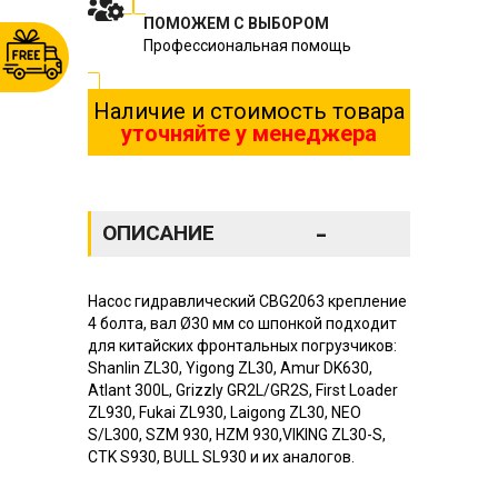
ПОМОЖЕМ С ВЫБОРОМ
Профессиональная помощь
Наличие и стоимость товара
уточняйте у менеджера
-
ОПИСАНИЕ
Насос гидравлический CBG2063 крепление
4 болта, вал Ø30 мм со шпонкой подходит
для китайских фронтальных погрузчиков:
Shanlin ZL30, Yigong ZL30, Amur DK630,
Atlant 300L, Grizzly GR2L/GR2S, First Loader
ZL930, Fukai ZL930, Laigong ZL30, NEO
S/L300, SZM 930, HZM 930,VIKING ZL30-S,
CTK S930, BULL SL930 и их аналогов.